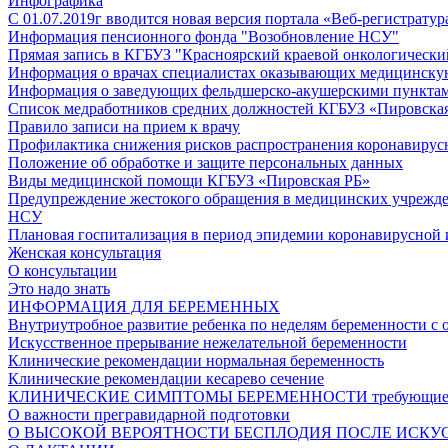
Инфографика
С 01.07.2019г вводится новая версия портала «Веб-регистратур
Информация пенсионного фонда "Возобновление НСУ"
Прямая запись в КГБУЗ "Красноярский краевой онкологически
Информация о врачах специалистах оказывающих медицинску
Информация о заведующих фельдшерско-акушерскими пунктам
Список медработников средних должностей КГБУЗ «Пировская 
Правило записи на прием к врачу
Профилактика снижения рисков распространения коронавиру
Положение об обработке и защите персональных данных
Виды медицинской помощи КГБУЗ «Пировская РБ»
Предупреждение жестокого обращения в медицинских учрежд
НСУ
Плановая госпитализация в период эпидемии коронавирусной
Женская консультация
О консультации
Это надо знать
ИНФОРМАЦИЯ ДЛЯ БЕРЕМЕННЫХ
Внутриутробное развитие ребенка по неделям беременности с 
Искусственное прерывание нежелательной беременности
Клинические рекомендации нормальная беременность
Клинические рекомендации кесарево сечение
КЛИНИЧЕСКИЕ СИМПТОМЫ БЕРЕМЕННОСТИ требующие не зам
О важности прегравидарной подготовки
О ВЫСОКОЙ ВЕРОЯТНОСТИ БЕСПЛОДИЯ ПОСЛЕ ИСКУ