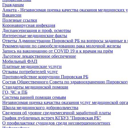
Гражданам
Анкета - Независимая оценка качества оказания медицинских 
Вакансии
Полезные ссылки
Коронавирусная инфекция
Диспансеризация и проф. осмотры
Интересные медицинские факты
Ответы Администрации Пировской РБ на вопросы заданные в 
Рекомендации по самообследованию рака молочной железы
Запись на вакцинацию от COVID 19 и к врачам на прём
Льготное лекарственное обеспечение
Мобильный ФАП
Платные медицинские услуги
Отзывы потребителей услуг
Противодействие коррупции Пировская РБ
Состав Общественного Совета по здравоохранению Пировског
Стандарты медицинской помощи
ГО, ЧС и ПБ
Система ранней помощи семьям
Независимая оценка качаства оказания услуг медицинской орг
Школа медицинского добровольчества
Сведения об уровне среднемесячной заработной платы
График публичных встреч КГБУЗ "Пировская РБ"
О профилактике суицидов среди несовершеннолетних