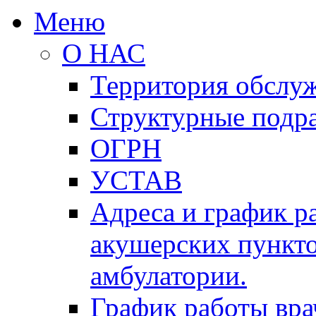
Меню
О НАС
Территория обслу
Структурные подр
ОГРН
УСТАВ
Адреса и график р
акушерских пункто
амбулатории.
График работы вра