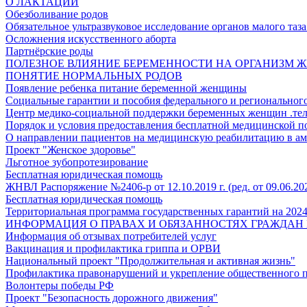
О ЛАКТАЦИИ
Обезболивание родов
Обязательное ультразвуковое исследование органов малого таз
Осложнения искусственного аборта
Партнёрские роды
ПОЛЕЗНОЕ ВЛИЯНИЕ БЕРЕМЕННОСТИ НА ОРГАНИЗМ
ПОНЯТИЕ НОРМАЛЬНЫХ РОДОВ
Появление ребенка питание беременной женщины
Социальные гарантии и пособия федерального и региональног
Центр медико-социальной поддержки беременных женщин .тел
Порядок и условия предоставления бесплатной медицинской 
О направлении пациентов на медицинскую реабилитацию в ам
Проект "Женское здоровье"
Льготное зубопротезирование
Бесплатная юридическая помощь
ЖНВЛ Распоряжение №2406-р от 12.10.2019 г. (ред. от 09.06.20
Бесплатная юридическая помощь
Территориальная программа государственных гарантий на 2024
ИНФОРМАЦИЯ О ПРАВАХ И ОБЯЗАННОСТЯХ ГРАЖДАН 
Информация об отзывах потребителей услуг
Вакцинация и профилактика гриппа и ОРВИ
Национальный проект "Продолжительная и активная жизнь"
Профилактика правонарушений и укрепление общественного п
Волонтеры победы РФ
Проект "Безопасность дорожного движения"