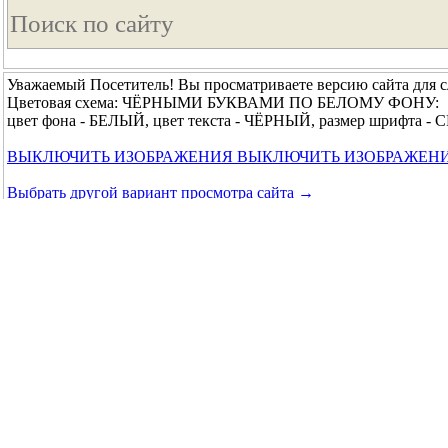
Уважаемый Посетитель! Вы просматриваете версию сайта для 
Цветовая схема: ЧЁРНЫМИ БУКВАМИ ПО БЕЛОМУ ФОНУ:
цвет фона - БЕЛЫЙ, цвет текста - ЧЁРНЫЙ, размер шрифта 
ВЫКЛЮЧИТЬ ИЗОБРАЖЕНИЯ
ВЫКЛЮЧИТЬ ИЗОБРАЖЕН
Выбрать другой вариант просмотра сайта →
© 2014 - 2026 Краевое государственное бюджетное учреждени
↑ Вверх ↑
|
Главная
|
Обратная связь
|
Карта сайта
|
Основ