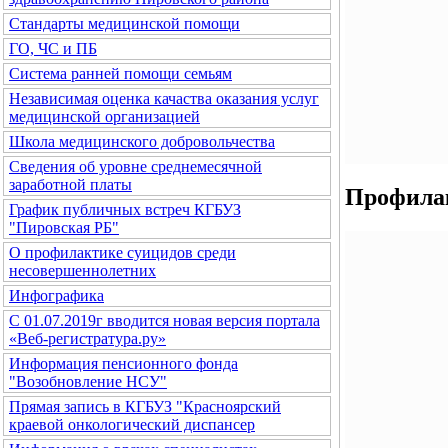
Стандарты медицинской помощи
ГО, ЧС и ПБ
Система ранней помощи семьям
Независимая оценка качаства оказания услуг
медицинской организацией
Школа медицинского добровольчества
Сведения об уровне среднемесячной
заработной платы
Профила
График публичных встреч КГБУЗ
"Пировская РБ"
О профилактике суицидов среди
несовершеннолетних
Инфографика
С 01.07.2019г вводится новая версия портала
«Веб-регистратура.ру»
Информация пенсионного фонда
"Возобновление НСУ"
Прямая запись в КГБУЗ "Красноярский
краевой онкологический диспансер