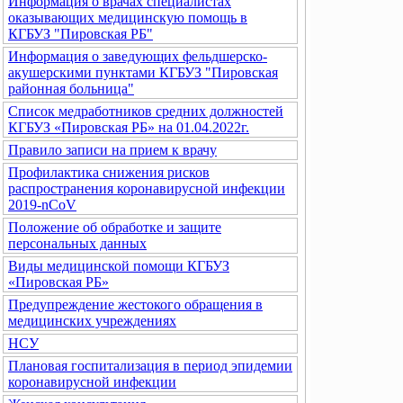
Информация о врачах специалистах
оказывающих медицинскую помощь в
КГБУЗ "Пировская РБ"
Информация о заведующих фельдшерско-
акушерскими пунктами КГБУЗ "Пировская
районная больница"
Список медработников средних должностей
КГБУЗ «Пировская РБ» на 01.04.2022г.
Правило записи на прием к врачу
Профилактика снижения рисков
распространения коронавирусной инфекции
2019-nCoV
Положение об обработке и защите
персональных данных
Виды медицинской помощи КГБУЗ
«Пировская РБ»
Предупреждение жестокого обращения в
медицинских учреждениях
НСУ
Плановая госпитализация в период эпидемии
коронавирусной инфекции