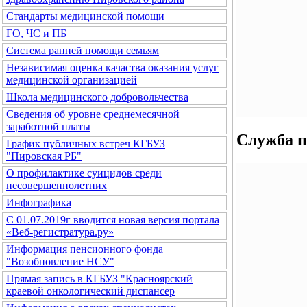
Стандарты медицинской помощи
ГО, ЧС и ПБ
Система ранней помощи семьям
Независимая оценка качаства оказания услуг
медицинской организацией
Школа медицинского добровольчества
Сведения об уровне среднемесячной
заработной платы
Служба п
График публичных встреч КГБУЗ
"Пировская РБ"
О профилактике суицидов среди
несовершеннолетних
Инфографика
С 01.07.2019г вводится новая версия портала
«Веб-регистратура.ру»
Информация пенсионного фонда
"Возобновление НСУ"
Прямая запись в КГБУЗ "Красноярский
краевой онкологический диспансер