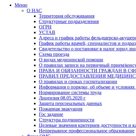
Меню
О НАС
Территория обслуживания
Структурные подразделения
ОГРН
УСТАВ
Адреса и график работы фельдшерско-акушерс
График работы врачей, специалистов и подр
Свидетельство о постановке в налог юрид ли
Схема проезда
О видах медицинской помощи
О правилах записи на первичный прием/конс
ПРАВА И ОБЯЗАННОСТИ ГРАЖДАН В СФ
ПРАВИЛ ПРЕДОСТАВЛЕНИЯ МЕДИЦИН
О правилах и сроках госпитализации
Информация о порядке, об объеме и условиях
Нормирование системы труда
Лицензия 08.05.2020 г
Защита персональных данных
Пожарная эвакуация
Гос задание
Структура подчиненности
Целевые значения критериев доступности и к
Непрерывное профессиональное образование