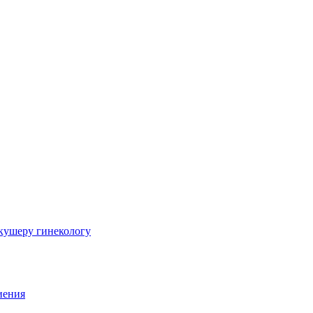
шеру гинекологу
иения