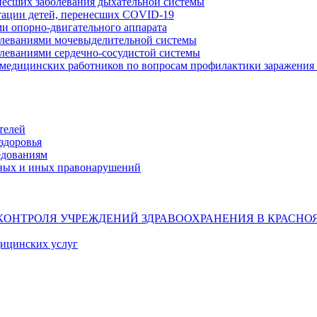
несших заболевания дыхательной системы
тации детей, перенесших COVID-19
ми опорно-двигательного аппарата
олеваниями мочевыделительной системы
олеваниями сердечно-сосудистой системы
 медицинских работников по вопросам профилактики заражения 
телей
здоровья
едованиям
ных и иных правонарушений
КОНТРОЛЯ УЧРЕЖДЕНИЙ ЗДРАВООХРАНЕНИЯ В КРАСНО
дицинских услуг