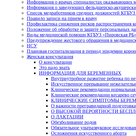
Информация о врачах специалистах оказывающих 
Информация о заведующих фельдшерско-акушерски
Список медработников средних должностей КГБУЗ «
Правило записи на прием к врачу
Профилактика снижения рисков распространения 
Положение об обработке и защите персональных д
Виды медицинской помощи КГБУЗ «Пировская РБ
Предупреждение жестокого обращения в медицинс
НСУ
Плановая госпитализация в период эпидемии коро
Женская консультация
О консультации
Это надо знать
ИНФОРМАЦИЯ ДЛЯ БЕРЕМЕННЫХ
Внутриутробное развитие ребенка по не
Искусственное прерывание нежелатель
Клинические рекомендации нормальная
Клинические рекомендации кесарево се
КЛИНИЧЕСКИЕ СИМПТОМЫ БЕРЕМЕННОСТ
О важности прегравидарной подготовк
О ВЫСОКОЙ ВЕРОЯТНОСТИ БЕСПЛ
О ЛАКТАЦИИ
Обезболивание родов
Обязательное ультразвуковое исследова
Осложнения искусственного аборта