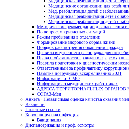
Медицинская реабилитация детей, пере
Медицинские организации для реабили
Мед. реабилитация детей с заболевания
Медицинская реабилитация детей с заб
Медицинская реабилитация детей с заб
Методические рекомендации для населения и
По вопросам кризисных ситуаций
Режим пребывания в отделении
Формирование здорового образа жизни
Порядок рассмотрения обращений граждан
Правила внутреннего распорядка для потреби
Права и обязанности граждан в сфере охраны 
Правила подготовки к диагностическим иссл
Ответственный за профилактику коррупцион
Памятка погрудному вскармливанию 2021
Информация от СМО
Информация о медицинских работниках
АДРЕСА ТЕРРИТОРИАЛЬНЫХ ОРГАНОВ 
СОГАЗ-Мед
Анкета - Независимая оценка качества оказания ме
Вакансии
Полезные ссылки
Коронавирусная инфекция
Вакцинация
Диспансеризация и проф. осмотры