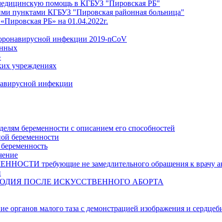
медицинскую помощь в КГБУЗ "Пировская РБ"
ми пунктами КГБУЗ "Пировская районная больница"
Пировская РБ» на 01.04.2022г.
коронавирусной инфекции 2019-nCoV
анных
»
ких учреждениях
навирусной инфекции
делям беременности с описанием его способностей
ной беременности
 беременность
чение
И требующие не замедлительного обращения к врачу аку
и
ОДИЯ ПОСЛЕ ИСКУССТВЕННОГО АБОРТА
ние органов малого таза с демонстрацией изображения и сердцеб