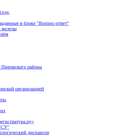
году.
аданные в блоке "Вопрос-ответ"
й железы
прём
 Пировского района
цинской организацией
аты
них
регистратура.ру»
НСУ"
кологический диспансер