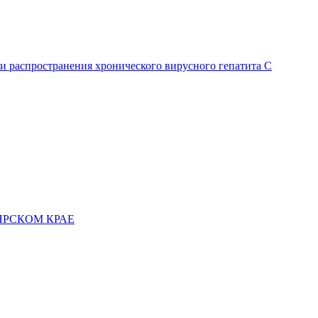
и распространения хронического вирусного гепатита C
ЯРСКОМ КРАЕ