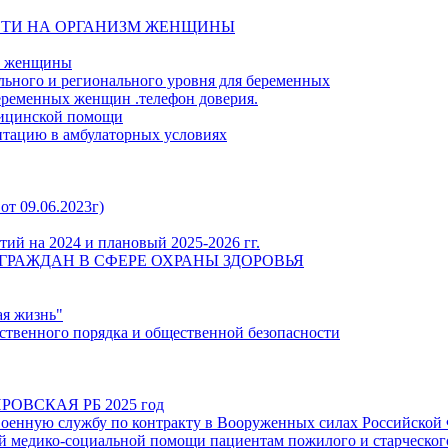
СТИ НА ОРГАНИЗМ ЖЕНЩИНЫ
й женщины
льного и регионального уровня для беременных
еременных женщин .телефон доверия.
дицинской помощи
итацию в амбулаторных условиях
от 09.06.2023г)
ий на 2024 и плановый 2025-2026 гг.
ГРАЖДАН В СФЕРЕ ОХРАНЫ ЗДОРОВЬЯ
ая жизнь"
твенного порядка и общественной безопасности
ОВСКАЯ РБ 2025 год
енную службу по контракту в Вооруженных силах Российской
 медико-социальной помощи пациентам пожилого и старческого