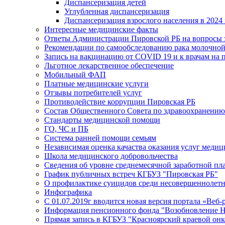
Диспансеризация детей
Углубленная диспансеризация
Диспансеризация взрослого населения в 2024 
Интересные медицинские факты
Ответы Администрации Пировской РБ на вопросы з
Рекомендации по самообследованию рака молочно
Запись на вакцинацию от COVID 19 и к врачам на 
Льготное лекарственное обеспечение
Мобильный ФАП
Платные медицинские услуги
Отзывы потребителей услуг
Противодействие коррупции Пировская РБ
Состав Общественного Совета по здравоохранению
Стандарты медицинской помощи
ГО, ЧС и ПБ
Система ранней помощи семьям
Независимая оценка качаства оказания услуг меди
Школа медицинского добровольчества
Сведения об уровне среднемесячной заработной пл
График публичных встреч КГБУЗ "Пировская РБ"
О профилактике суицидов среди несовершеннолет
Инфографика
С 01.07.2019г вводится новая версия портала «Веб-
Информация пенсионного фонда "Возобновление 
Прямая запись в КГБУЗ "Красноярский краевой он