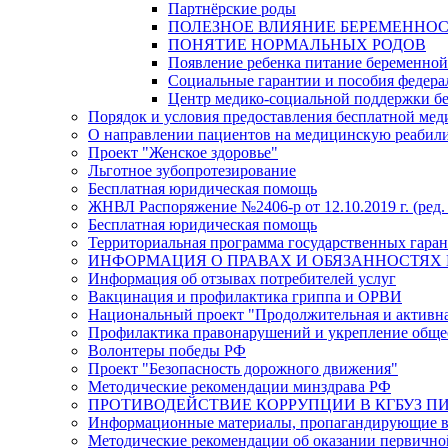
Партнёрские роды
ПОЛЕЗНОЕ ВЛИЯНИЕ БЕРЕМЕННО
ПОНЯТИЕ НОРМАЛЬНЫХ РОДОВ
Появление ребенка питание беременно
Социальные гарантии и пособия федера
Центр медико-социальной поддержки б
Порядок и условия предоставления бесплатной ме
О направлении пациентов на медицинскую реабил
Проект "Женское здоровье"
Льготное зубопротезирование
Бесплатная юридическая помощь
ЖНВЛ Распоряжение №2406-р от 12.10.2019 г. (ред. 
Бесплатная юридическая помощь
Территориальная программа государственных гарант
ИНФОРМАЦИЯ О ПРАВАХ И ОБЯЗАННОСТЯХ 
Информация об отзывах потребителей услуг
Вакцинация и профилактика гриппа и ОРВИ
Национальный проект "Продолжительная и активн
Профилактика правонарушений и укрепление общес
Волонтеры победы РФ
Проект "Безопасность дорожного движения"
Методические рекомендации минздрава РФ
ПРОТИВОДЕЙСТВИЕ КОРРУПЦИИ В КГБУЗ ПИР
Информационные материалы, пропагандирующие во
Методические рекомендации об оказании первичной