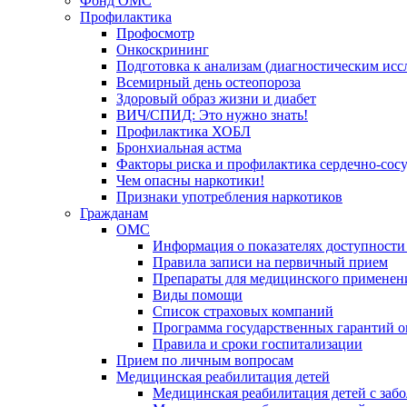
Фонд ОМС
Профилактика
Профосмотр
Онкоскрининг
Подготовка к анализам (диагностическим исс
Всемирный день остеопороза
Здоровый образ жизни и диабет
ВИЧ/СПИД: Это нужно знать!
Профилактика ХОБЛ
Бронхиальная астма
Факторы риска и профилактика сердечно-сос
Чем опасны наркотики!
Признаки употребления наркотиков
Гражданам
ОМС
Информация о показателях доступности
Правила записи на первичный прием
Препараты для медицинского применен
Виды помощи
Список страховых компаний
Программа государственных гарантий 
Правила и сроки госпитализации
Прием по личным вопросам
Медицинская реабилитация детей
Медицинская реабилитация детей с заб