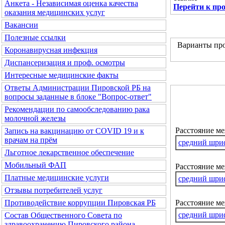
Анкета - Независимая оценка качества
Перейти к пр
оказания медицинских услуг
Вакансии
Полезные ссылки
Варианты про
Коронавирусная инфекция
Диспансеризация и проф. осмотры
Интересные медицинские факты
Ответы Администрации Пировской РБ на
вопросы заданные в блоке "Вопрос-ответ"
Рекомендации по самообследованию рака
молочной железы
Расстояние м
Запись на вакцинацию от COVID 19 и к
врачам на прём
средний шри
Льготное лекарственное обеспечение
Мобильный ФАП
Расстояние ме
Платные медицинские услуги
средний шри
Отзывы потребителей услуг
Расстояние м
Противодействие коррупции Пировская РБ
средний шри
Состав Общественного Совета по
здравоохранению Пировского района