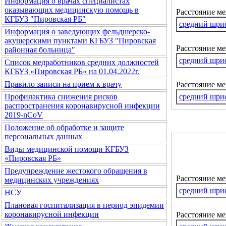
Информация о врачах специалистах
оказывающих медицинскую помощь в
Расстояние м
КГБУЗ "Пировская РБ"
средний шри
Информация о заведующих фельдшерско-
акушерскими пунктами КГБУЗ "Пировская
Расстояние ме
районная больница"
средний шри
Список медработников средних должностей
КГБУЗ «Пировская РБ» на 01.04.2022г.
Правило записи на прием к врачу
Расстояние м
средний шри
Профилактика снижения рисков
распространения коронавирусной инфекции
2019-nCoV
Положение об обработке и защите
персональных данных
Виды медицинской помощи КГБУЗ
«Пировская РБ»
Предупреждение жестокого обращения в
Расстояние м
медицинских учреждениях
средний шри
НСУ
Плановая госпитализация в период эпидемии
коронавирусной инфекции
Расстояние ме