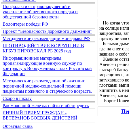
Профилактика правонарушений и
укрепление общественного порядка и
общественной безопасности
Но когда утром
Волонтеры победы РФ
на солнце игл
Проект "Безопасность дорожного движения"
защебетала, за
прислушивался 
Методические рекомендации минздрава РФ
Белыми дымчат
ПРОТИВОДЕЙСТВИЕ КОРРУПЦИИ В
где на снег с 
КГБУЗ ПИРОВСКАЯ РБ 2025 год
заявила о себе
Информационные материалы,
Жалкие остатк
пропагандирующие военную службу по
Алексей решил 
контракту в Вооруженных силах Российской
выскреб банку 
Федерации
мерещилось, чт
затухавшего ко
Методические рекомендации об оказании
глотками выпи
первичной медико-социальной помощи
кипятить в не
пациентам пожилого и старческого возраста.
Алексея, когда
Скоро в школу
Борис Полевой
Рак молочной железы: найти и обезвредить
Пе
ЛИЧНЫЙ ПРИЕМ ГРАЖДАН -
ВЕТЕРАНОВ БОЕВЫХ ДЕЙСТВИЙ
Обратная связь