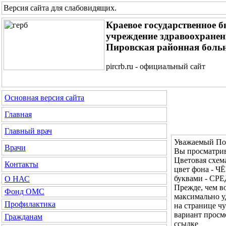
Версия сайта для слабовидящих
.
Краевое государственное 
учреждение здравоохране
Пировская районная боль
pircrb.ru - официальный сайт
Основная версия сайта
Главная
Главный врач
Уважаемый Пос
Врачи
Вы просматрив
Цветовая сх
Контакты
цвет фона - Ч
буквами - СР
О НАС
Прежде, чем во
Фонд ОМС
максимально у
Профилактика
на странице ч
вариант просм
Гражданам
ссылке