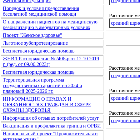
средний шри
Женская консультация
Порядок и условия предоставления
бесплатной медицинской помощи
Расстояние м
О направлении пациентов на медицинскую
средний шри
реабилитацию в амбулаторных условиях
Проект "Женское здоровье"
Льготное зубопротезирование
Бесплатная юридическая помощь
ЖНВЛ Распоряжение №2406-р от 12.10.2019
г. (ред. от 09.06.2023г)
Расстояние м
Бесплатная юридическая помощь
средний шри
Территориальная программа
государственных гарантий на 2024 и
Расстояние ме
плановый 2025-2026 гг.
средний шри
ИНФОРМАЦИЯ О ПРАВАХ И
ОБЯЗАННОСТЯХ ГРАЖДАН В СФЕРЕ
ОХРАНЫ ЗДОРОВЬЯ
Расстояние м
Информация об отзывах потребителей услуг
средний шри
Вакцинация и профилактика гриппа и ОРВИ
Национальный проект "Продолжительная и
активная жизнь"