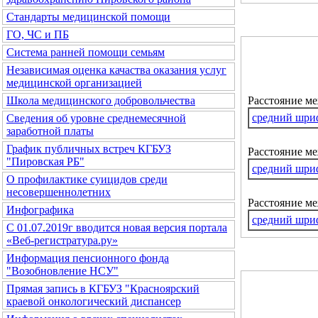
Стандарты медицинской помощи
ГО, ЧС и ПБ
Система ранней помощи семьям
Независимая оценка качаства оказания услуг
медицинской организацией
Расстояние м
Школа медицинского добровольчества
средний шри
Сведения об уровне среднемесячной
заработной платы
График публичных встреч КГБУЗ
Расстояние ме
"Пировская РБ"
средний шри
О профилактике суицидов среди
несовершеннолетних
Расстояние м
Инфографика
средний шри
С 01.07.2019г вводится новая версия портала
«Веб-регистратура.ру»
Информация пенсионного фонда
"Возобновление НСУ"
Прямая запись в КГБУЗ "Красноярский
краевой онкологический диспансер