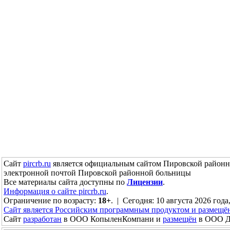
Сайт
pircrb.ru
является официальным сайтом Пировской районн
электронной почтой Пировской районной больницы
Все материалы сайта доступны по
Лицензии
.
Информация о сайте pircrb.ru
.
Ограничение по возрасту:
18+
. | Сегодня: 10 августа 2026 года
Сайт является Российским программным продуктом и размещё
Сайт
разработан
в ООО КопыленКомпани и
размещён
в ООО До