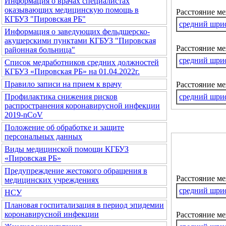
Информация о врачах специалистах
оказывающих медицинскую помощь в
Расстояние м
КГБУЗ "Пировская РБ"
средний шри
Информация о заведующих фельдшерско-
акушерскими пунктами КГБУЗ "Пировская
Расстояние ме
районная больница"
средний шри
Список медработников средних должностей
КГБУЗ «Пировская РБ» на 01.04.2022г.
Правило записи на прием к врачу
Расстояние м
средний шри
Профилактика снижения рисков
распространения коронавирусной инфекции
2019-nCoV
Положение об обработке и защите
персональных данных
Виды медицинской помощи КГБУЗ
«Пировская РБ»
Предупреждение жестокого обращения в
Расстояние м
медицинских учреждениях
средний шри
НСУ
Плановая госпитализация в период эпидемии
коронавирусной инфекции
Расстояние ме