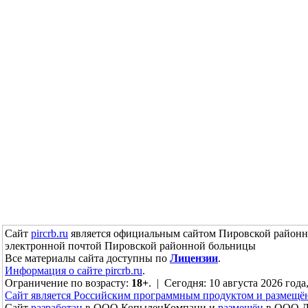
Сайт
pircrb.ru
является официальным сайтом Пировской районн
электронной почтой Пировской районной больницы
Все материалы сайта доступны по
Лицензии
.
Информация о сайте pircrb.ru
.
Ограничение по возрасту:
18+
. | Сегодня: 10 августа 2026 года
Сайт является Российским программным продуктом и размещё
Сайт
разработан
в ООО КопыленКомпани и
размещён
в ООО До