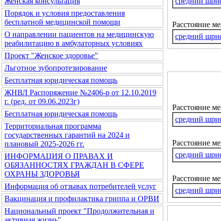
средний шри
Женская консультация
Порядок и условия предоставления
бесплатной медицинской помощи
Расстояние м
О направлении пациентов на медицинскую
средний шри
реабилитацию в амбулаторных условиях
Проект "Женское здоровье"
Льготное зубопротезирование
Бесплатная юридическая помощь
ЖНВЛ Распоряжение №2406-р от 12.10.2019
г. (ред. от 09.06.2023г)
Расстояние м
Бесплатная юридическая помощь
средний шри
Территориальная программа
государственных гарантий на 2024 и
Расстояние ме
плановый 2025-2026 гг.
средний шри
ИНФОРМАЦИЯ О ПРАВАХ И
ОБЯЗАННОСТЯХ ГРАЖДАН В СФЕРЕ
ОХРАНЫ ЗДОРОВЬЯ
Расстояние м
Информация об отзывах потребителей услуг
средний шри
Вакцинация и профилактика гриппа и ОРВИ
Национальный проект "Продолжительная и
активная жизнь"