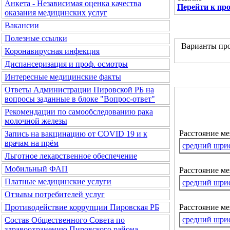
Анкета - Независимая оценка качества
Перейти к пр
оказания медицинских услуг
Вакансии
Полезные ссылки
Варианты про
Коронавирусная инфекция
Диспансеризация и проф. осмотры
Интересные медицинские факты
Ответы Администрации Пировской РБ на
вопросы заданные в блоке "Вопрос-ответ"
Рекомендации по самообследованию рака
молочной железы
Расстояние м
Запись на вакцинацию от COVID 19 и к
врачам на прём
средний шри
Льготное лекарственное обеспечение
Мобильный ФАП
Расстояние ме
Платные медицинские услуги
средний шри
Отзывы потребителей услуг
Расстояние м
Противодействие коррупции Пировская РБ
средний шри
Состав Общественного Совета по
здравоохранению Пировского района