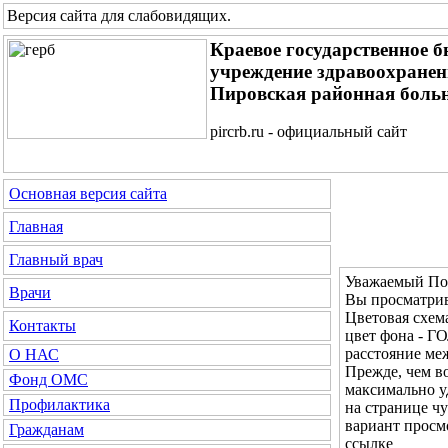
Версия сайта для слабовидящих
.
Краевое государственное 
учреждение здравоохране
Пировская районная боль
pircrb.ru - официальный сайт
Основная версия сайта
Главная
Главный врач
Уважаемый Пос
Врачи
Вы просматрив
Цветовая с
Контакты
цвет фона - 
расстояние м
О НАС
Прежде, чем во
Фонд ОМС
максимально у
Профилактика
на странице ч
вариант просм
Гражданам
ссылке