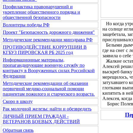
Профилактика правонарушений и
укрепление общественного порядка и
общественной безопасности
Но когда утром
Волонтеры победы РФ
на солнце игл
Проект "Безопасность дорожного движения"
защебетала, за
прислушивался 
Методические рекомендации минздрава РФ
Белыми дымчат
ПРОТИВОДЕЙСТВИЕ КОРРУПЦИИ В
где на снег с 
КГБУЗ ПИРОВСКАЯ РБ 2025 год
заявила о себе
Информационные материалы,
Жалкие остатк
пропагандирующие военную службу по
Алексей решил 
контракту в Вооруженных силах Российской
выскреб банку 
Федерации
мерещилось, чт
затухавшего ко
Методические рекомендации об оказании
глотками выпи
первичной медико-социальной помощи
кипятить в не
пациентам пожилого и старческого возраста.
Алексея, когда
Скоро в школу
Борис Полевой
Рак молочной железы: найти и обезвредить
Пе
ЛИЧНЫЙ ПРИЕМ ГРАЖДАН -
ВЕТЕРАНОВ БОЕВЫХ ДЕЙСТВИЙ
Обратная связь