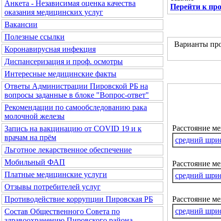
Анкета - Независимая оценка качества
Перейти к пр
оказания медицинских услуг
Вакансии
Полезные ссылки
Варианты про
Коронавирусная инфекция
Диспансеризация и проф. осмотры
Интересные медицинские факты
Ответы Администрации Пировской РБ на
вопросы заданные в блоке "Вопрос-ответ"
Рекомендации по самообследованию рака
молочной железы
Расстояние м
Запись на вакцинацию от COVID 19 и к
врачам на прём
средний шри
Льготное лекарственное обеспечение
Мобильный ФАП
Расстояние ме
Платные медицинские услуги
средний шри
Отзывы потребителей услуг
Расстояние м
Противодействие коррупции Пировская РБ
средний шри
Состав Общественного Совета по
здравоохранению Пировского района