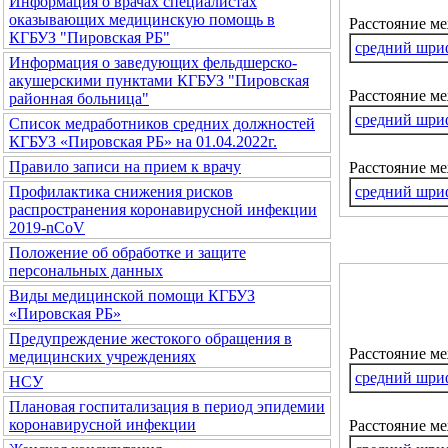
Информация о врачах специалистах
оказывающих медицинскую помощь в
Расстояние м
КГБУЗ "Пировская РБ"
средний шри
Информация о заведующих фельдшерско-
акушерскими пунктами КГБУЗ "Пировская
Расстояние ме
районная больница"
средний шри
Список медработников средних должностей
КГБУЗ «Пировская РБ» на 01.04.2022г.
Правило записи на прием к врачу
Расстояние м
средний шри
Профилактика снижения рисков
распространения коронавирусной инфекции
2019-nCoV
Положение об обработке и защите
персональных данных
Виды медицинской помощи КГБУЗ
«Пировская РБ»
Предупреждение жестокого обращения в
Расстояние м
медицинских учреждениях
средний шри
НСУ
Плановая госпитализация в период эпидемии
коронавирусной инфекции
Расстояние ме