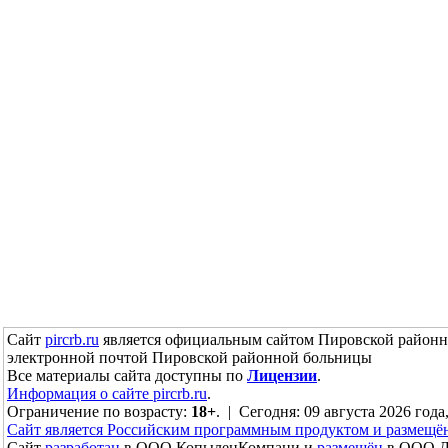
Сайт
pircrb.ru
является официальным сайтом Пировской районн
электронной почтой Пировской районной больницы
Все материалы сайта доступны по
Лицензии
.
Информация о сайте pircrb.ru
.
Ограничение по возрасту:
18+
. | Сегодня: 09 августа 2026 года
Сайт является Российским программным продуктом и размещё
Сайт
разработан
в ООО КопыленКомпани и
размещён
в ООО До