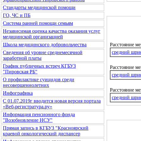
Стандарты медицинской помощи
ГО, ЧС и ПБ
Система ранней помощи семьям
Независимая оценка качаства оказания услуг
медицинской организацией
Расстояние м
Школа медицинского добровольчества
средний шри
Сведения об уровне среднемесячной
заработной платы
График публичных встреч КГБУЗ
Расстояние ме
"Пировская РБ"
средний шри
О профилактике суицидов среди
несовершеннолетних
Расстояние м
Инфографика
средний шри
С 01.07.2019г вводится новая версия портала
«Веб-регистратура.ру»
Информация пенсионного фонда
"Возобновление НСУ"
Прямая запись в КГБУЗ "Красноярский
краевой онкологический диспансер