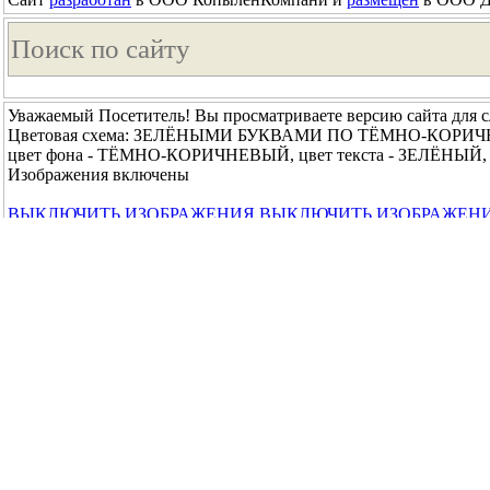
Уважаемый Посетитель! Вы просматриваете версию сайта для 
Цветовая схема: ЗЕЛЁНЫМИ БУКВАМИ ПО ТЁМНО-КОРИ
цвет фона - ТЁМНО-КОРИЧНЕВЫЙ, цвет текста - ЗЕЛЁНЫЙ, 
Изображения включены
ВЫКЛЮЧИТЬ ИЗОБРАЖЕНИЯ
ВЫКЛЮЧИТЬ ИЗОБРАЖЕН
Выбрать другой вариант просмотра сайта →
© 2014 - 2026 Краевое государственное бюджетное учреждени
↑ Вверх ↑
|
Главная
|
Обратная связь
|
Карта сайта
|
Основ