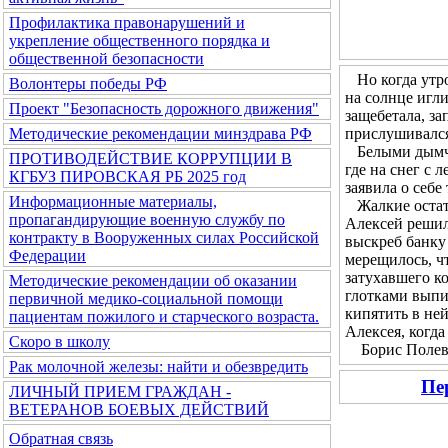
Профилактика правонарушений и
укрепление общественного порядка и
общественной безопасности
Но когда утром
Волонтеры победы РФ
на солнце игл
Проект "Безопасность дорожного движения"
защебетала, за
прислушивался 
Методические рекомендации минздрава РФ
Белыми дымчат
ПРОТИВОДЕЙСТВИЕ КОРРУПЦИИ В
где на снег с 
КГБУЗ ПИРОВСКАЯ РБ 2025 год
заявила о себе
Информационные материалы,
Жалкие остатк
пропагандирующие военную службу по
Алексей решил 
контракту в Вооруженных силах Российской
выскреб банку 
Федерации
мерещилось, чт
затухавшего ко
Методические рекомендации об оказании
глотками выпи
первичной медико-социальной помощи
кипятить в не
пациентам пожилого и старческого возраста.
Алексея, когда
Скоро в школу
Борис Полевой
Рак молочной железы: найти и обезвредить
Пе
ЛИЧНЫЙ ПРИЕМ ГРАЖДАН -
ВЕТЕРАНОВ БОЕВЫХ ДЕЙСТВИЙ
Обратная связь