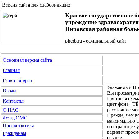
Версия сайта для слабовидящих
.
Краевое государственное 
учреждение здравоохране
Пировская районная боль
pircrb.ru - официальный сайт
Основная версия сайта
Главная
Главный врач
Уважаемый Пос
Врачи
Вы просматрив
Цветовая с
Контакты
цвет фона - 
расстояние м
О НАС
Прежде, чем во
Фонд ОМС
максимально у
Профилактика
на странице ч
вариант просм
Гражданам
ссылке