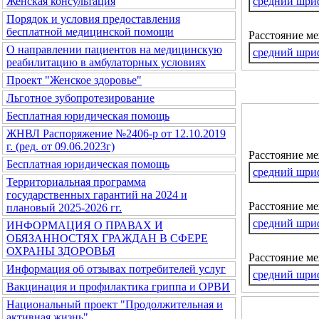
средний шри
Женская консультация
Порядок и условия предоставления
бесплатной медицинской помощи
Расстояние м
О направлении пациентов на медицинскую
средний шри
реабилитацию в амбулаторных условиях
Проект "Женское здоровье"
Льготное зубопротезирование
Бесплатная юридическая помощь
ЖНВЛ Распоряжение №2406-р от 12.10.2019
г. (ред. от 09.06.2023г)
Расстояние м
Бесплатная юридическая помощь
средний шри
Территориальная программа
государственных гарантий на 2024 и
Расстояние ме
плановый 2025-2026 гг.
средний шри
ИНФОРМАЦИЯ О ПРАВАХ И
ОБЯЗАННОСТЯХ ГРАЖДАН В СФЕРЕ
ОХРАНЫ ЗДОРОВЬЯ
Расстояние м
Информация об отзывах потребителей услуг
средний шри
Вакцинация и профилактика гриппа и ОРВИ
Национальный проект "Продолжительная и
активная жизнь"