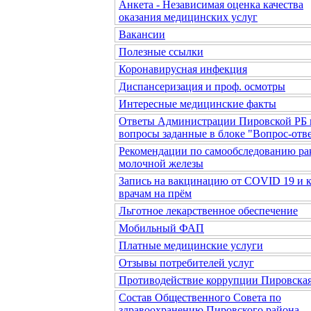
Анкета - Независимая оценка качества
оказания медицинских услуг
Вакансии
Полезные ссылки
Коронавирусная инфекция
Диспансеризация и проф. осмотры
Интересные медицинские факты
Ответы Администрации Пировской РБ 
вопросы заданные в блоке "Вопрос-отв
Рекомендации по самообследованию ра
молочной железы
Запись на вакцинацию от COVID 19 и 
врачам на прём
Льготное лекарственное обеспечение
Мобильный ФАП
Платные медицинские услуги
Отзывы потребителей услуг
Противодействие коррупции Пировска
Состав Общественного Совета по
здравоохранению Пировского района