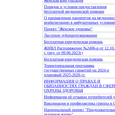
Женская консультация
Порядок и условия предоставления
бесплатной медицинской помощи
О направлении пациентов на медицин
реабилитацию в амбулаторных условия
Проект "Женское здоровье"
Льготное зубопротезирование
Бесплатная юридическая помощь
ЖНВЛ Распоряжение №2406-р от 12.10.
г. (ред. от 09.06.2023г)
Бесплатная юридическая помощь
Территориальная программа
государственных гарантий на 2024 и
плановый 2025-2026 гг.
ИНФОРМАЦИЯ О ПРАВАХ И
ОБЯЗАННОСТЯХ ГРАЖДАН В СФЕР
ОХРАНЫ ЗДОРОВЬЯ
Информация об отзывах потребителей 
Вакцинация и профилактика гриппа и
Национальный проект "Продолжительн
активная жизнь"