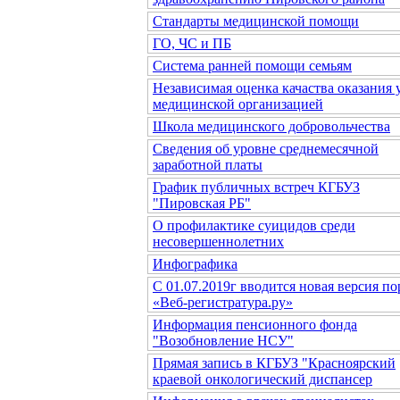
Стандарты медицинской помощи
ГО, ЧС и ПБ
Система ранней помощи семьям
Независимая оценка качаства оказания 
медицинской организацией
Школа медицинского добровольчества
Сведения об уровне среднемесячной
заработной платы
График публичных встреч КГБУЗ
"Пировская РБ"
О профилактике суицидов среди
несовершеннолетних
Инфографика
С 01.07.2019г вводится новая версия по
«Веб-регистратура.ру»
Информация пенсионного фонда
"Возобновление НСУ"
Прямая запись в КГБУЗ "Красноярский
краевой онкологический диспансер