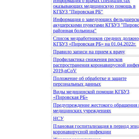
Информация о врачах специалистах
оказывающих медицинскую помощь в
КГБУЗ "Пировская РБ"
Информация о заведующих фельдшерск
акушерскими пунктами КГБУЗ "Пировс
районная больница"
Список медработников средних должно
КГБУЗ «Пировская РБ» на 01.04.2022г.
Правило записи на прием к врачу
Профилактика снижения рисков
распространения коронавирусной инфе
2019-nCoV
Положение об обработке и защите
персональных данных
Виды медицинской помощи КГБУЗ
«Пировская РБ»
Предупреждение жестокого обращения 
медицинских учреждениях
НСУ
Плановая госпитализация в период эп
коронавирусной инфекции