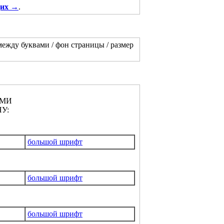
щих →
.
между буквами / фон страницы / размер
АМИ
У:
большой шрифт
большой шрифт
большой шрифт