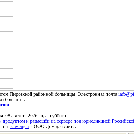
йтом Пировской районной больницы. Электронная почта
info@pi
ой больницы
нзии
.
я: 08 августа 2026 года, суббота.
м продуктом и размещён на сервере под юрисдикцией Российск
ни и
размещён
в ООО Дом для сайта.