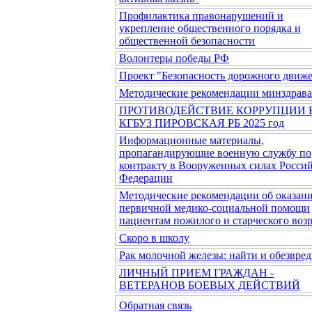
Профилактика правонарушений и
укрепление общественного порядка и
общественной безопасности
Волонтеры победы РФ
Проект "Безопасность дорожного движ
Методические рекомендации минздрав
ПРОТИВОДЕЙСТВИЕ КОРРУПЦИИ 
КГБУЗ ПИРОВСКАЯ РБ 2025 год
Информационные материалы,
пропагандирующие военную службу по
контракту в Вооруженных силах Росси
Федерации
Методические рекомендации об оказан
первичной медико-социальной помощи
пациентам пожилого и старческого возр
Скоро в школу
Рак молочной железы: найти и обезвред
ЛИЧНЫЙ ПРИЕМ ГРАЖДАН -
ВЕТЕРАНОВ БОЕВЫХ ДЕЙСТВИЙ
Обратная связь