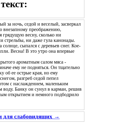
текст:
ый за ночь, седой и веселый, засверкал
его внезапному преображению,
ая грядущую весну, сколько ни
и стрельбы, ни даже гула канонады.
олнце, сыпался с деревьев снег. Кое-
апли. Весна! В это утро она впервые
рытого ароматным салом мяса -
 иначе ему не подняться. Он тщательно
у об ее острые края, но ему
снегом, разгреб седой пепел
потом с наслаждением, маленьким
 воду. Банку он сунул в карман, решив
тным открытием и немного подбодрило
ии для слабовидящих →