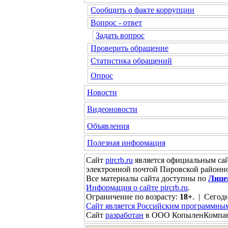
Сообщить о факте коррупции
Вопрос - ответ
Задать вопрос
Проверить обращение
Статистика обращений
Опрос
Новости
Видеоновости
Объявления
Полезная информация
Сайт
pircrb.ru
является официальным са
электронной почтой Пировской районн
Все материалы сайта доступны по
Лице
Информация о сайте pircrb.ru
.
Ограничение по возрасту:
18+
. | Сегодн
Сайт является Российским программны
Сайт
разработан
в ООО КопыленКомпа