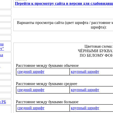
Перейти к просмотру сайта в версии для слабовидя
Варианты просмотра сайта (цвет шрифта / расстояние 
шрифта):
на
Цветовая схема:
ет"
ЧЁРНЫМИ БУКВ
ка
ПО БЕЛОМУ ФОН
Расстояние между буквами обычное
к
средний шрифт
крупный шрифт
Расстояние между буквами среднее
средний шрифт
крупный шрифт
Расстояние между буквами большое
я РБ
средний шрифт
крупный шрифт