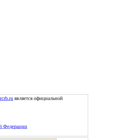
rcrb.ru
является официальной
ой Федерации