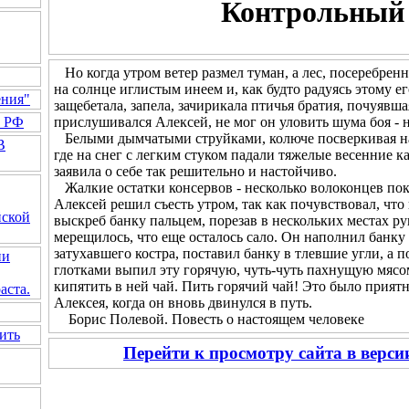
Контрольный 
Но когда утром ветер размел туман, а лес, посеребренн
на солнце иглистым инеем и, как будто радуясь этому 
ения"
защебетала, запела, зачирикала птичья братия, почуявш
прислушивался Алексей, не мог он уловить шума боя - н
а РФ
Белыми дымчатыми струйками, колюче посверкивая на с
В
где на снег с легким стуком падали тяжелые весенние к
заявила о себе так решительно и настойчиво.
Жалкие остатки консервов - несколько волоконцев пок
Алексей решил съесть утром, так как почувствовал, что
йской
выскреб банку пальцем, порезав в нескольких местах рук
мерещилось, что еще осталось сало. Он наполнил банку 
затухавшего костра, поставил банку в тлевшие угли, а 
ии
глотками выпил эту горячую, чуть-чуть пахнущую мясом
кипятить в ней чай. Пить горячий чай! Это было прия
аста.
Алексея, когда он вновь двинулся в путь.
Борис Полевой. Повесть о настоящем человеке
ить
Перейти к просмотру сайта в верс