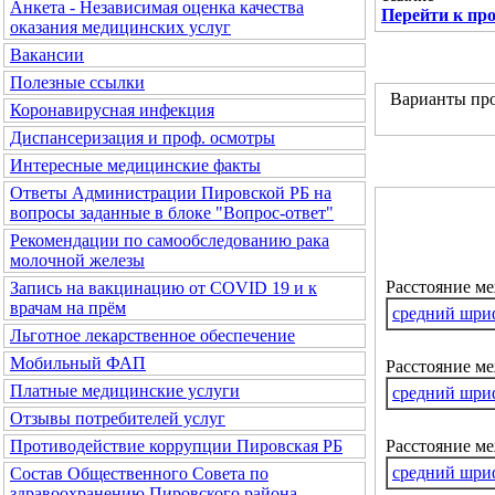
Анкета - Независимая оценка качества
Перейти к пр
оказания медицинских услуг
Вакансии
Полезные ссылки
Варианты про
Коронавирусная инфекция
Диспансеризация и проф. осмотры
Интересные медицинские факты
Ответы Администрации Пировской РБ на
вопросы заданные в блоке "Вопрос-ответ"
Рекомендации по самообследованию рака
молочной железы
Расстояние м
Запись на вакцинацию от COVID 19 и к
врачам на прём
средний шри
Льготное лекарственное обеспечение
Мобильный ФАП
Расстояние ме
Платные медицинские услуги
средний шри
Отзывы потребителей услуг
Расстояние м
Противодействие коррупции Пировская РБ
средний шри
Состав Общественного Совета по
здравоохранению Пировского района