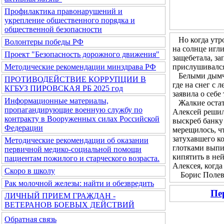
Профилактика правонарушений и
укрепление общественного порядка и
общественной безопасности
Но когда утром
Волонтеры победы РФ
на солнце игл
Проект "Безопасность дорожного движения"
защебетала, за
прислушивался 
Методические рекомендации минздрава РФ
Белыми дымчат
ПРОТИВОДЕЙСТВИЕ КОРРУПЦИИ В
где на снег с 
КГБУЗ ПИРОВСКАЯ РБ 2025 год
заявила о себе
Информационные материалы,
Жалкие остатк
пропагандирующие военную службу по
Алексей решил 
контракту в Вооруженных силах Российской
выскреб банку 
Федерации
мерещилось, чт
затухавшего ко
Методические рекомендации об оказании
глотками выпи
первичной медико-социальной помощи
кипятить в не
пациентам пожилого и старческого возраста.
Алексея, когда
Скоро в школу
Борис Полевой
Рак молочной железы: найти и обезвредить
Пе
ЛИЧНЫЙ ПРИЕМ ГРАЖДАН -
ВЕТЕРАНОВ БОЕВЫХ ДЕЙСТВИЙ
Обратная связь