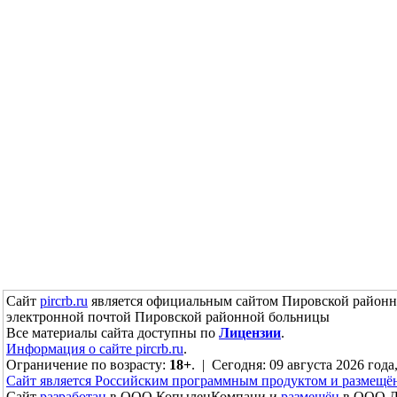
Сайт
pircrb.ru
является официальным сайтом Пировской районн
электронной почтой Пировской районной больницы
Все материалы сайта доступны по
Лицензии
.
Информация о сайте pircrb.ru
.
Ограничение по возрасту:
18+
. | Сегодня: 09 августа 2026 года
Сайт является Российским программным продуктом и размещё
Сайт
разработан
в ООО КопыленКомпани и
размещён
в ООО До