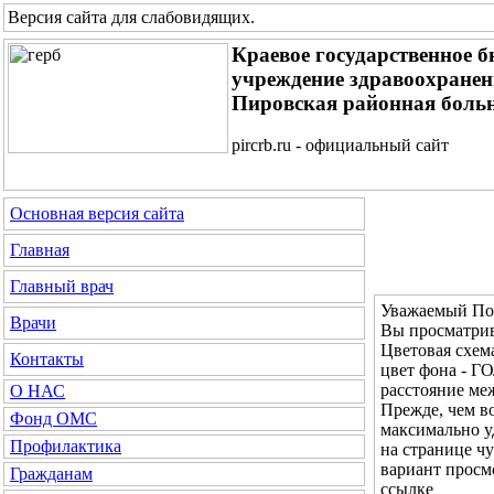
Версия сайта для слабовидящих
.
Краевое государственное 
учреждение здравоохране
Пировская районная боль
pircrb.ru - официальный сайт
Основная версия сайта
Главная
Главный врач
Уважаемый Пос
Врачи
Вы просматрив
Цветовая с
Контакты
цвет фона - 
расстояние м
О НАС
Прежде, чем во
Фонд ОМС
максимально у
Профилактика
на странице ч
вариант просм
Гражданам
ссылке