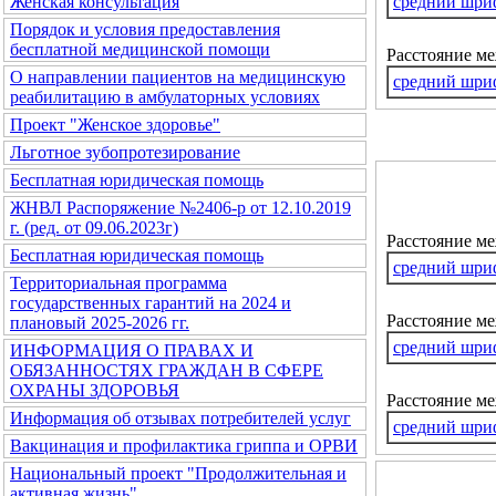
средний шри
Женская консультация
Порядок и условия предоставления
бесплатной медицинской помощи
Расстояние м
О направлении пациентов на медицинскую
средний шри
реабилитацию в амбулаторных условиях
Проект "Женское здоровье"
Льготное зубопротезирование
Бесплатная юридическая помощь
ЖНВЛ Распоряжение №2406-р от 12.10.2019
г. (ред. от 09.06.2023г)
Расстояние м
Бесплатная юридическая помощь
средний шри
Территориальная программа
государственных гарантий на 2024 и
Расстояние ме
плановый 2025-2026 гг.
средний шри
ИНФОРМАЦИЯ О ПРАВАХ И
ОБЯЗАННОСТЯХ ГРАЖДАН В СФЕРЕ
ОХРАНЫ ЗДОРОВЬЯ
Расстояние м
Информация об отзывах потребителей услуг
средний шри
Вакцинация и профилактика гриппа и ОРВИ
Национальный проект "Продолжительная и
активная жизнь"