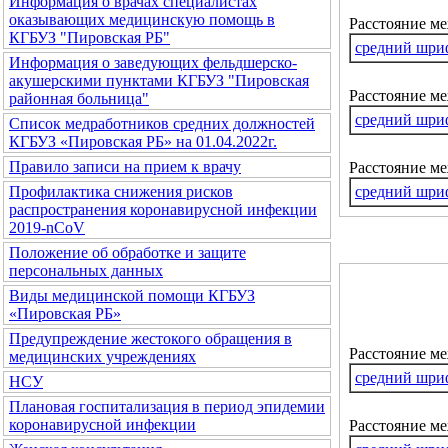
Информация о врачах специалистах
оказывающих медицинскую помощь в
Расстояние м
КГБУЗ "Пировская РБ"
средний шри
Информация о заведующих фельдшерско-
акушерскими пунктами КГБУЗ "Пировская
Расстояние ме
районная больница"
средний шри
Список медработников средних должностей
КГБУЗ «Пировская РБ» на 01.04.2022г.
Правило записи на прием к врачу
Расстояние м
средний шри
Профилактика снижения рисков
распространения коронавирусной инфекции
2019-nCoV
Положение об обработке и защите
персональных данных
Виды медицинской помощи КГБУЗ
«Пировская РБ»
Предупреждение жестокого обращения в
Расстояние м
медицинских учреждениях
средний шри
НСУ
Плановая госпитализация в период эпидемии
коронавирусной инфекции
Расстояние ме