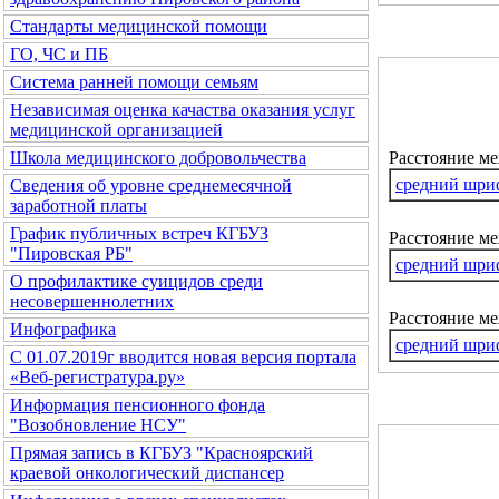
Стандарты медицинской помощи
ГО, ЧС и ПБ
Система ранней помощи семьям
Независимая оценка качаства оказания услуг
медицинской организацией
Расстояние м
Школа медицинского добровольчества
средний шри
Сведения об уровне среднемесячной
заработной платы
График публичных встреч КГБУЗ
Расстояние ме
"Пировская РБ"
средний шри
О профилактике суицидов среди
несовершеннолетних
Расстояние м
Инфографика
средний шри
С 01.07.2019г вводится новая версия портала
«Веб-регистратура.ру»
Информация пенсионного фонда
"Возобновление НСУ"
Прямая запись в КГБУЗ "Красноярский
краевой онкологический диспансер