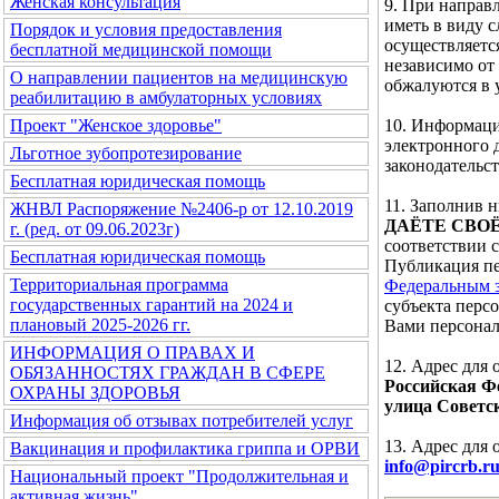
Женская консультация
9. При направ
иметь в виду 
Порядок и условия предоставления
осуществляетс
бесплатной медицинской помощи
независимо от
О направлении пациентов на медицинскую
обжалуются в 
реабилитацию в амбулаторных условиях
10. Информаци
Проект "Женское здоровье"
электронного 
Льготное зубопротезирование
законодательс
Бесплатная юридическая помощь
11. Заполнив
ЖНВЛ Распоряжение №2406-р от 12.10.2019
ДАЁТЕ СВО
г. (ред. от 09.06.2023г)
соответствии 
Бесплатная юридическая помощь
Публикация пе
Территориальная программа
Федеральным з
государственных гарантий на 2024 и
субъекта перс
плановый 2025-2026 гг.
Вами персонал
ИНФОРМАЦИЯ О ПРАВАХ И
12. Адрес для
ОБЯЗАННОСТЯХ ГРАЖДАН В СФЕРЕ
Российская Фе
ОХРАНЫ ЗДОРОВЬЯ
улица Советск
Информация об отзывах потребителей услуг
13. Адрес для
Вакцинация и профилактика гриппа и ОРВИ
info@pircrb.r
Национальный проект "Продолжительная и
активная жизнь"