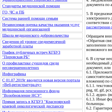
4. Уведомлени
документа по а
Стандарты медицинской помощи
ГО, ЧС и ПБ
5. В предназн
электронного 
Система ранней помощи семьям
соответствии 
Независимая оценка качаства оказания услуг
рассмотрения 
медицинской организацией
Школа медицинского добровольчества
Обращаем вним
«Обратная свя
Сведения об уровне среднемесячной
заполнении по
заработной платы
возможного вн
График публичных встреч КГБУЗ
"Пировская РБ"
6. В случае н
необходимый д
О профилактике суицидов среди
документ, или
несовершеннолетних
6.1. Приложит
Инфографика
самостоятельн
С 01.07.2019г вводится новая версия портала
вложения) по 
«Веб-регистратура.ру»
6.1.1. текстовог
png, tif, gif, pcx
Информация пенсионного фонда
6.1.2. аудио- (
"Возобновление НСУ"
6.1.3. Иные ф
Прямая запись в КГБУЗ "Красноярский
больницы.
краевой онкологический диспансер
6.2. Гарантир