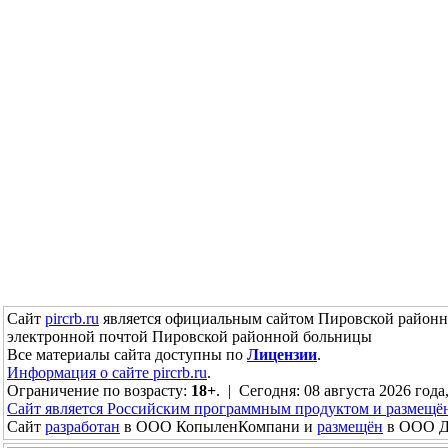
Сайт
pircrb.ru
является официальным сайтом Пировской районн
электронной почтой Пировской районной больницы
Все материалы сайта доступны по
Лицензии
.
Информация о сайте pircrb.ru
.
Ограничение по возрасту:
18+
. | Сегодня: 08 августа 2026 года
Сайт является Российским программным продуктом и размещё
Сайт
разработан
в ООО КопыленКомпани и
размещён
в ООО До