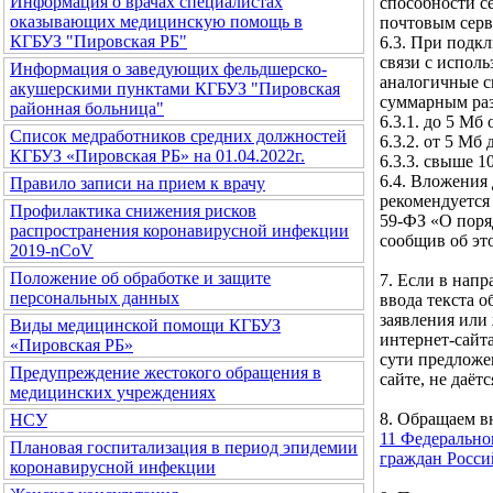
Информация о врачах специалистах
способности с
оказывающих медицинскую помощь в
почтовым серв
КГБУЗ "Пировская РБ"
6.3. При подк
связи с испол
Информация о заведующих фельдшерско-
аналогичные с
акушерскими пунктами КГБУЗ "Пировская
суммарным ра
районная больница"
6.3.1. до 5 Мб
Список медработников средних должностей
6.3.2. от 5 Мб
КГБУЗ «Пировская РБ» на 01.04.2022г.
6.3.3. свыше 1
6.4. Вложения 
Правило записи на прием к врачу
рекомендуется 
Профилактика снижения рисков
59-ФЗ «О поря
распространения коронавирусной инфекции
сообщив об эт
2019-nCoV
Положение об обработке и защите
7. Если в нап
персональных данных
ввода текста 
заявления или
Виды медицинской помощи КГБУЗ
интернет-сайта
«Пировская РБ»
сути предложе
Предупреждение жестокого обращения в
сайте, не даётс
медицинских учреждениях
8. Обращаем 
НСУ
11 Федерально
Плановая госпитализация в период эпидемии
граждан Росс
коронавирусной инфекции