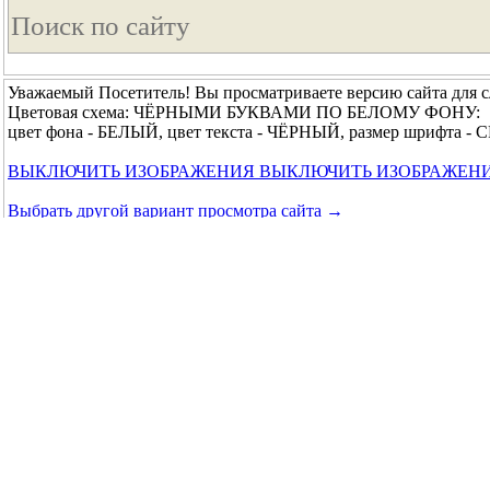
Уважаемый Посетитель! Вы просматриваете версию сайта для 
Цветовая схема: ЧЁРНЫМИ БУКВАМИ ПО БЕЛОМУ ФОНУ:
цвет фона - БЕЛЫЙ, цвет текста - ЧЁРНЫЙ, размер шрифта 
ВЫКЛЮЧИТЬ ИЗОБРАЖЕНИЯ
ВЫКЛЮЧИТЬ ИЗОБРАЖЕН
Выбрать другой вариант просмотра сайта →
© 2014 - 2026 Краевое государственное бюджетное учреждени
↑ Вверх ↑
|
Главная
|
Обратная связь
|
Карта сайта
|
Основ