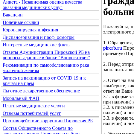
гражда
Анкета - Независимая оценка качества
оказания медицинских услуг
больни
Вакансии
Полезные ссылки
Пожалуйста, п
Коронавирусная инфекция
электронного 
Диспансеризация и проф. осмотры
1. Обращения,
Интересные медицинские факты
pircrb.ru
Пиров
Ответы Администрации Пировской РБ на
приёмную Пир
вопросы заданные в блоке "Вопрос-ответ"
2. Перед отпр
Рекомендации по самообследованию рака
заполнить анке
молочной железы
Запись на вакцинацию от COVID 19 и к
3. Ответ на В
врачам на прём
«выберите, ка
Льготное лекарственное обеспечение
ответ на Ваше
3.1. в форме э
Мобильный ФАП
при наличии) и
Платные медицинские услуги
3.2. в письмен
наличии) и по
Отзывы потребителей услуг
3.3. в форме т
Противодействие коррупции Пировская РБ
наличии) и но
Состав Общественного Совета по
здравоохранению Пировского района