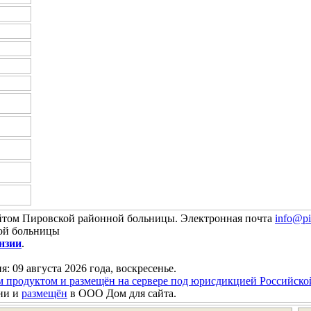
йтом Пировской районной больницы. Электронная почта
info@pi
ой больницы
нзии
.
я: 09 августа 2026 года, воскресенье.
м продуктом и размещён на сервере под юрисдикцией Российск
ни и
размещён
в ООО Дом для сайта.