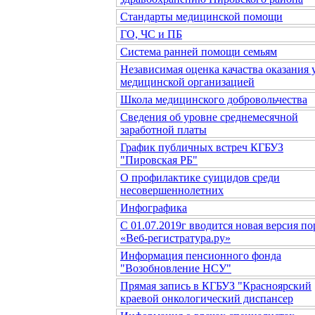
Стандарты медицинской помощи
ГО, ЧС и ПБ
Система ранней помощи семьям
Независимая оценка качаства оказания 
медицинской организацией
Школа медицинского добровольчества
Сведения об уровне среднемесячной
заработной платы
График публичных встреч КГБУЗ
"Пировская РБ"
О профилактике суицидов среди
несовершеннолетних
Инфографика
С 01.07.2019г вводится новая версия по
«Веб-регистратура.ру»
Информация пенсионного фонда
"Возобновление НСУ"
Прямая запись в КГБУЗ "Красноярский
краевой онкологический диспансер