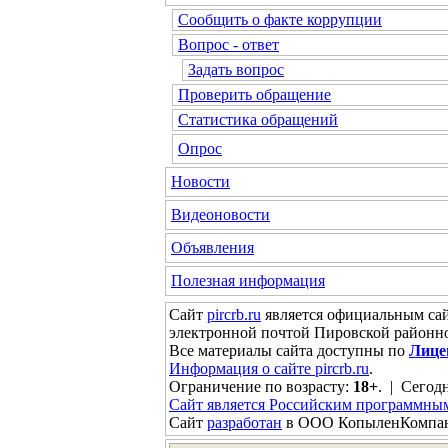
Сообщить о факте коррупции
Вопрос - ответ
Задать вопрос
Проверить обращение
Статистика обращений
Опрос
Новости
Видеоновости
Объявления
Полезная информация
Сайт
pircrb.ru
является официальным са
электронной почтой Пировской районн
Все материалы сайта доступны по
Лице
Информация о сайте pircrb.ru
.
Ограничение по возрасту:
18+
. | Сегодн
Сайт является Российским программны
Сайт
разработан
в ООО КопыленКомпа