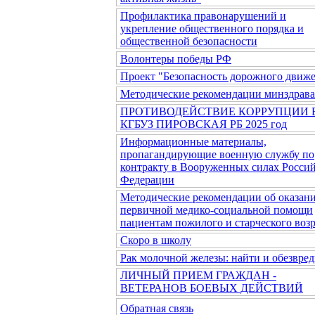
Профилактика правонарушений и
укрепление общественного порядка и
общественной безопасности
Волонтеры победы РФ
Проект "Безопасность дорожного движ
Методические рекомендации минздрав
ПРОТИВОДЕЙСТВИЕ КОРРУПЦИИ 
КГБУЗ ПИРОВСКАЯ РБ 2025 год
Информационные материалы,
пропагандирующие военную службу по
контракту в Вооруженных силах Росси
Федерации
Методические рекомендации об оказан
первичной медико-социальной помощи
пациентам пожилого и старческого возр
Скоро в школу
Рак молочной железы: найти и обезвред
ЛИЧНЫЙ ПРИЕМ ГРАЖДАН -
ВЕТЕРАНОВ БОЕВЫХ ДЕЙСТВИЙ
Обратная связь