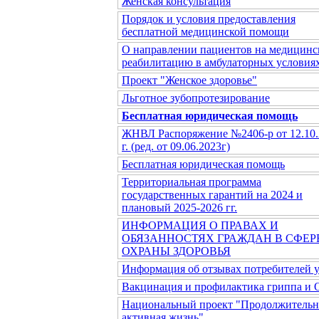
Женская консультация
Порядок и условия предоставления
бесплатной медицинской помощи
О направлении пациентов на медицин
реабилитацию в амбулаторных условия
Проект "Женское здоровье"
Льготное зубопротезирование
Бесплатная юридическая помощь
ЖНВЛ Распоряжение №2406-р от 12.10.
г. (ред. от 09.06.2023г)
Бесплатная юридическая помощь
Территориальная программа
государственных гарантий на 2024 и
плановый 2025-2026 гг.
ИНФОРМАЦИЯ О ПРАВАХ И
ОБЯЗАННОСТЯХ ГРАЖДАН В СФЕР
ОХРАНЫ ЗДОРОВЬЯ
Информация об отзывах потребителей 
Вакцинация и профилактика гриппа и
Национальный проект "Продолжительн
активная жизнь"