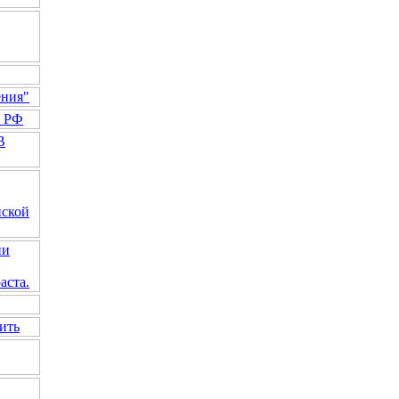
ения"
а РФ
В
йской
ии
аста.
ить