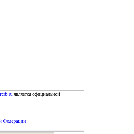
rcrb.ru
является официальной
ой Федерации