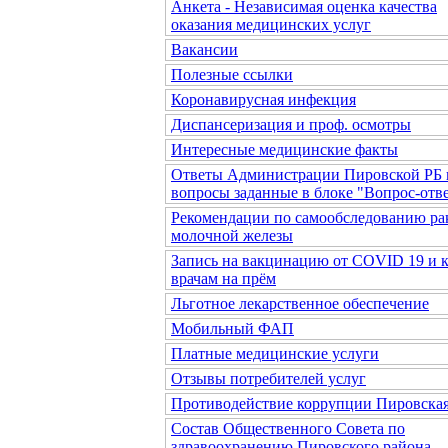
Анкета - Независимая оценка качества
оказания медицинских услуг
Вакансии
Полезные ссылки
Коронавирусная инфекция
Диспансеризация и проф. осмотры
Интересные медицинские факты
Ответы Администрации Пировской РБ 
вопросы заданные в блоке "Вопрос-отв
Рекомендации по самообследованию ра
молочной железы
Запись на вакцинацию от COVID 19 и 
врачам на прём
Льготное лекарственное обеспечение
Мобильный ФАП
Платные медицинские услуги
Отзывы потребителей услуг
Противодействие коррупции Пировска
Состав Общественного Совета по
здравоохранению Пировского района