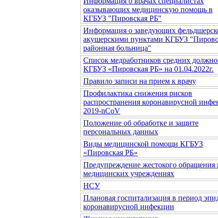
Информация о врачах специалистах
оказывающих медицинскую помощь в
КГБУЗ "Пировская РБ"
Информация о заведующих фельдшерск
акушерскими пунктами КГБУЗ "Пировс
районная больница"
Список медработников средних должно
КГБУЗ «Пировская РБ» на 01.04.2022г.
Правило записи на прием к врачу
Профилактика снижения рисков
распространения коронавирусной инфе
2019-nCoV
Положение об обработке и защите
персональных данных
Виды медицинской помощи КГБУЗ
«Пировская РБ»
Предупреждение жестокого обращения 
медицинских учреждениях
НСУ
Плановая госпитализация в период эп
коронавирусной инфекции