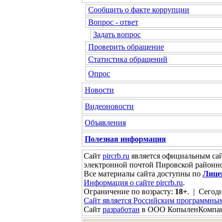
Сообщить о факте коррупции
Вопрос - ответ
Задать вопрос
Проверить обращение
Статистика обращений
Опрос
Новости
Видеоновости
Объявления
Полезная информация
Сайт
pircrb.ru
является официальным са
электронной почтой Пировской районн
Все материалы сайта доступны по
Лице
Информация о сайте pircrb.ru
.
Ограничение по возрасту:
18+
. | Сегодн
Сайт является Российским программны
Сайт
разработан
в ООО КопыленКомпа