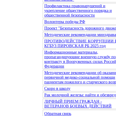
Профилактика правонарушений и
укрепление общественного порядка и
общественной безопасности
Волонтеры победы РФ
Проект "Безопасность дорожного движ
Методические рекомендации минздрав
ПРОТИВОДЕЙСТВИЕ КОРРУПЦИИ 
КГБУЗ ПИРОВСКАЯ РБ 2025 год
Информационные материалы,
пропагандирующие военную службу по
контракту в Вооруженных силах Росси
Федерации
Методические рекомендации об оказан
первичной медико-социальной помощи
пациентам пожилого и старческого возр
Скоро в школу
Рак молочной железы: найти и обезвред
ЛИЧНЫЙ ПРИЕМ ГРАЖДАН -
ВЕТЕРАНОВ БОЕВЫХ ДЕЙСТВИЙ
Обратная связь