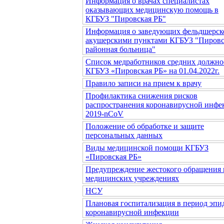
Информация о врачах специалистах
оказывающих медицинскую помощь в
КГБУЗ "Пировская РБ"
Информация о заведующих фельдшерск
акушерскими пунктами КГБУЗ "Пировс
районная больница"
Список медработников средних должно
КГБУЗ «Пировская РБ» на 01.04.2022г.
Правило записи на прием к врачу
Профилактика снижения рисков
распространения коронавирусной инфе
2019-nCoV
Положение об обработке и защите
персональных данных
Виды медицинской помощи КГБУЗ
«Пировская РБ»
Предупреждение жестокого обращения 
медицинских учреждениях
НСУ
Плановая госпитализация в период эп
коронавирусной инфекции