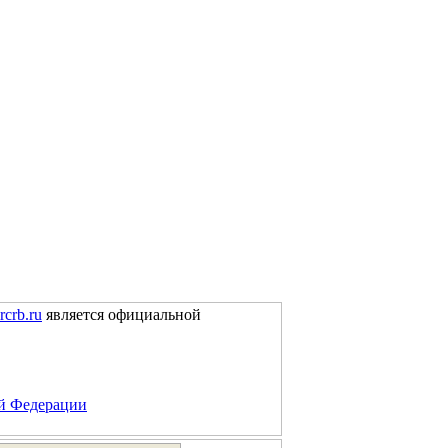
rcrb.ru
является официальной
ой Федерации