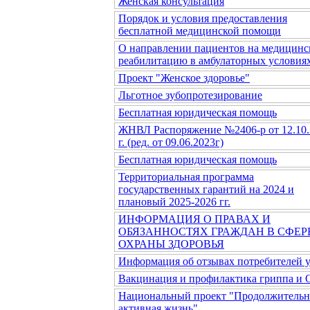
Женская консультация
Порядок и условия предоставления
бесплатной медицинской помощи
О направлении пациентов на медицин
реабилитацию в амбулаторных условия
Проект "Женское здоровье"
Льготное зубопротезирование
Бесплатная юридическая помощь
ЖНВЛ Распоряжение №2406-р от 12.10.
г. (ред. от 09.06.2023г)
Бесплатная юридическая помощь
Территориальная программа
государственных гарантий на 2024 и
плановый 2025-2026 гг.
ИНФОРМАЦИЯ О ПРАВАХ И
ОБЯЗАННОСТЯХ ГРАЖДАН В СФЕР
ОХРАНЫ ЗДОРОВЬЯ
Информация об отзывах потребителей 
Вакцинация и профилактика гриппа и
Национальный проект "Продолжительн
активная жизнь"