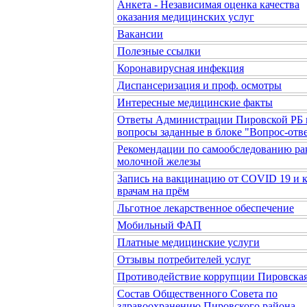
Анкета - Независимая оценка качества
оказания медицинских услуг
Вакансии
Полезные ссылки
Коронавирусная инфекция
Диспансеризация и проф. осмотры
Интересные медицинские факты
Ответы Администрации Пировской РБ 
вопросы заданные в блоке "Вопрос-отв
Рекомендации по самообследованию ра
молочной железы
Запись на вакцинацию от COVID 19 и 
врачам на прём
Льготное лекарственное обеспечение
Мобильный ФАП
Платные медицинские услуги
Отзывы потребителей услуг
Противодействие коррупции Пировска
Состав Общественного Совета по
здравоохранению Пировского района