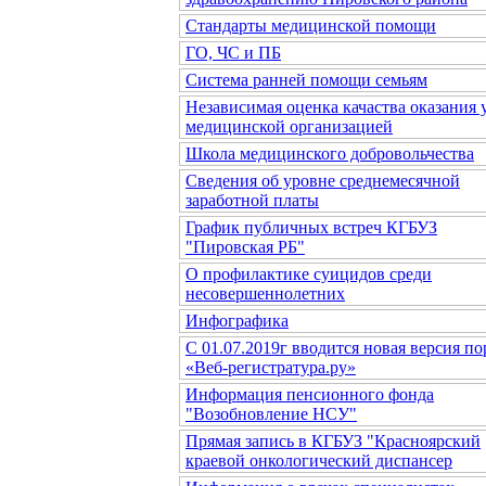
Стандарты медицинской помощи
ГО, ЧС и ПБ
Система ранней помощи семьям
Независимая оценка качаства оказания 
медицинской организацией
Школа медицинского добровольчества
Сведения об уровне среднемесячной
заработной платы
График публичных встреч КГБУЗ
"Пировская РБ"
О профилактике суицидов среди
несовершеннолетних
Инфографика
С 01.07.2019г вводится новая версия по
«Веб-регистратура.ру»
Информация пенсионного фонда
"Возобновление НСУ"
Прямая запись в КГБУЗ "Красноярский
краевой онкологический диспансер