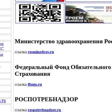
Министерство здравоохранения Ро
на
ет"
ссылка
rosminzdrav.ru
ка
к
Федеральный Фонд Обязательного
Страхования
ссылка
ffoms.ru
РОСПОТРЕБНАДЗОР
я РБ
ссылка
rospotrebnadzor.ru