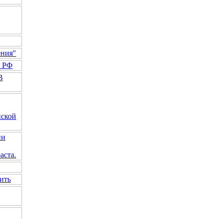
ения"
а РФ
В
йской
ии
аста.
ить