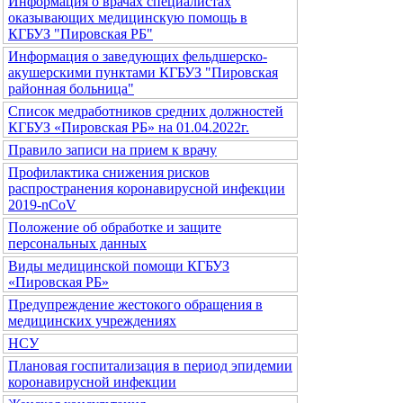
Информация о врачах специалистах
оказывающих медицинскую помощь в
КГБУЗ "Пировская РБ"
Информация о заведующих фельдшерско-
акушерскими пунктами КГБУЗ "Пировская
районная больница"
Список медработников средних должностей
КГБУЗ «Пировская РБ» на 01.04.2022г.
Правило записи на прием к врачу
Профилактика снижения рисков
распространения коронавирусной инфекции
2019-nCoV
Положение об обработке и защите
персональных данных
Виды медицинской помощи КГБУЗ
«Пировская РБ»
Предупреждение жестокого обращения в
медицинских учреждениях
НСУ
Плановая госпитализация в период эпидемии
коронавирусной инфекции