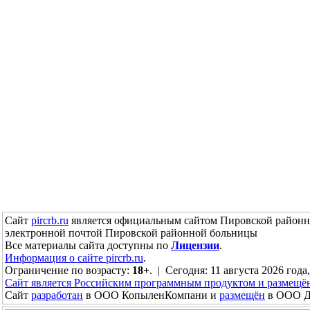
Сайт
pircrb.ru
является официальным сайтом Пировской районн
электронной почтой Пировской районной больницы
Все материалы сайта доступны по
Лицензии
.
Информация о сайте pircrb.ru
.
Ограничение по возрасту:
18+
. | Сегодня: 11 августа 2026 года
Сайт является Российским программным продуктом и размещё
Сайт
разработан
в ООО КопыленКомпани и
размещён
в ООО До