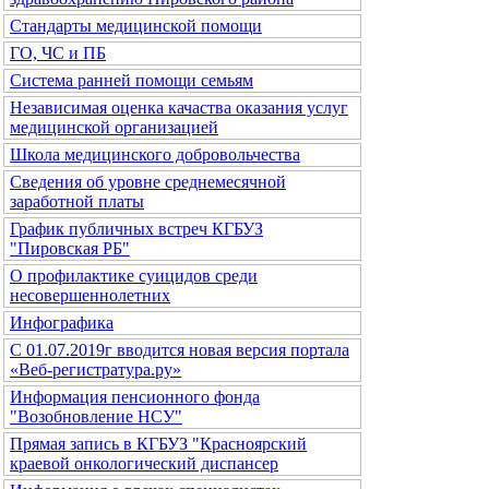
Стандарты медицинской помощи
ГО, ЧС и ПБ
Система ранней помощи семьям
Независимая оценка качаства оказания услуг
медицинской организацией
Школа медицинского добровольчества
Сведения об уровне среднемесячной
заработной платы
График публичных встреч КГБУЗ
"Пировская РБ"
О профилактике суицидов среди
несовершеннолетних
Инфографика
С 01.07.2019г вводится новая версия портала
«Веб-регистратура.ру»
Информация пенсионного фонда
"Возобновление НСУ"
Прямая запись в КГБУЗ "Красноярский
краевой онкологический диспансер