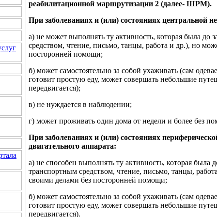
реабилитационной маршрутизации 2 (далее- ШРМ).
При заболеваниях и (или) состояниях центральной н
а) не может выполнять ту активность, которая была до
средством, чтение, письмо, танцы, работа и др.), но мо
услуг
посторонней помощи;
б) может самостоятельно за собой ухаживать (сам одевает
готовит простую еду, может совершать небольшие путеш
передвигается);
в) не нуждается в наблюдении;
г) может проживать один дома от недели и более без п
При заболеваниях и (или) состояниях периферическо
двигательного аппарата:
ртала
а) не способен выполнять ту активность, которая была 
транспортным средством, чтение, письмо, танцы, работа 
своими делами без посторонней помощи;
б) может самостоятельно за собой ухаживать (сам одевает
готовит простую еду, может совершать небольшие путеш
передвигается).