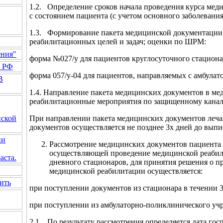
1.2. Определение сроков начала проведения курса мед
с состоянием пациента (с учетом основного заболевани
1.3. Формирование пакета медицинской документации
реабилитационных целей и задач; оценки по ШРМ:
ения"
форма №027/у для пациентов круглосуточного стациона
а РФ
форма 057/у-04 для пациентов, направляемых с амбулат
В
1.4. Направление пакета медицинских документов в м
реабилитационные мероприятия по защищенному каналу
При направлении пакета медицинских документов леча
йской
документов осуществляется не позднее 3х дней до выпи
ии
Рассмотрение медицинских документов пациента
осуществляющей проведение медицинской реабили
аста.
дневного стационаров, для принятия решения о п
медицинской реабилитации осуществляется:
ить
при поступлении документов из стационара в течении 3
при поступлении из амбулаторно-поликлинического учр
2.1. По результату рассмотрения определяется дата гос