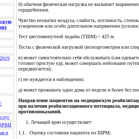
б) обычная физическая нагрузка не вызывает выраженн
сердцебиения.
Чувство нехватки воздуха, слабость, потливость, стено
нскую
ускоренном или особо длительном напряжении (усилии)
иях
Тест шестиминутной ходьбы (ТШМ) > 425 м.
Тесты с физической нагрузкой (велоэргометрия или спи
в) может самостоятельно себя обслуживать (сам одеваетс
2019
готовит простую еду, может совершать небольшие путеш
передвигается);
г) не нуждается в наблюдении;
д) может проживать один дома от недели и более без п
Направление пациентов на медицинскую реабилита
Е
при наличии реабилитационного потенциала, медици
противопоказаний.
услуг
Лечащий врач осуществляет:
 ОРВИ
1.1. Оценку состояния пациента по ШРМ;
ая и