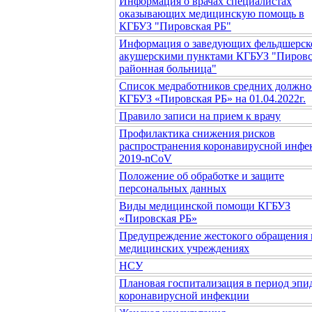
Информация о врачах специалистах
оказывающих медицинскую помощь в
КГБУЗ "Пировская РБ"
Информация о заведующих фельдшерск
акушерскими пунктами КГБУЗ "Пировс
районная больница"
Список медработников средних должно
КГБУЗ «Пировская РБ» на 01.04.2022г.
Правило записи на прием к врачу
Профилактика снижения рисков
распространения коронавирусной инфе
2019-nCoV
Положение об обработке и защите
персональных данных
Виды медицинской помощи КГБУЗ
«Пировская РБ»
Предупреждение жестокого обращения 
медицинских учреждениях
НСУ
Плановая госпитализация в период эп
коронавирусной инфекции