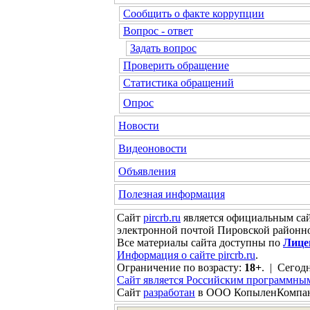
Сообщить о факте коррупции
Вопрос - ответ
Задать вопрос
Проверить обращение
Статистика обращений
Опрос
Новости
Видеоновости
Объявления
Полезная информация
Сайт
pircrb.ru
является официальным са
электронной почтой Пировской районн
Все материалы сайта доступны по
Лице
Информация о сайте pircrb.ru
.
Ограничение по возрасту:
18+
. | Сегодн
Сайт является Российским программны
Сайт
разработан
в ООО КопыленКомпа