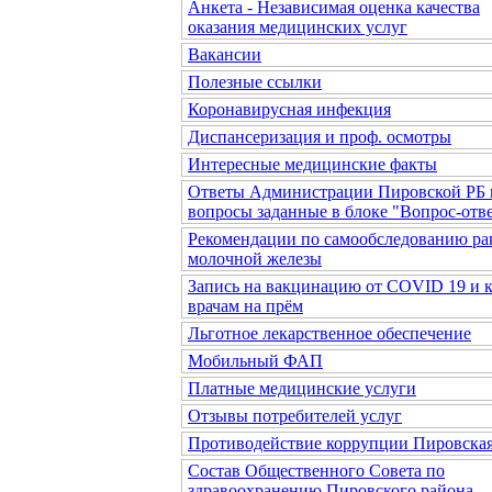
Анкета - Независимая оценка качества
оказания медицинских услуг
Вакансии
Полезные ссылки
Коронавирусная инфекция
Диспансеризация и проф. осмотры
Интересные медицинские факты
Ответы Администрации Пировской РБ 
вопросы заданные в блоке "Вопрос-отв
Рекомендации по самообследованию ра
молочной железы
Запись на вакцинацию от COVID 19 и 
врачам на прём
Льготное лекарственное обеспечение
Мобильный ФАП
Платные медицинские услуги
Отзывы потребителей услуг
Противодействие коррупции Пировска
Состав Общественного Совета по
здравоохранению Пировского района