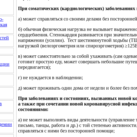
При соматических (кардиологических) заболеваниях и
а) может справляться со своими делами без посторонне
о-
кая
б) обычная физическая нагрузка не вызывает выраженн
сердцебиения. Стенокардия развивается при значитель
стей
напряжении (усилии). Тест шестиминутной ходьбы (ТШ
нагрузкой (велоэргометрия или спироэргометрия) ≥125
в) может самостоятельно за собой ухаживать (сам одевает
готовит простую еду, может совершать небольшие путеш
кции
передвигается);
г) не нуждается в наблюдении;
д) может проживать один дома от недели и более без п
При заболеваниях и состояниях, вызванных новой 
в
а также при сочетании новой коронавирусной инфек
состояниями:
а) не может выполнять виды деятельности (управление 
идемии
письмо, танцы, работа и др.) с той степенью активности
справляться с ними без посторонней помощи;