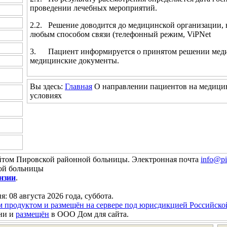
проведении лечебных мероприятий.
2.2. Решение доводится до медицинской организации,
любым способом связи (телефонный режим, ViPN
3. Пациент информируется о принятом решении меди
медицинские документы.
Вы здесь:
Главная
О направлении пациентов на медици
условиях
йтом Пировской районной больницы. Электронная почта
info@pi
ой больницы
нзии
.
я: 08 августа 2026 года, суббота.
м продуктом и размещён на сервере под юрисдикцией Российск
ни и
размещён
в ООО Дом для сайта.