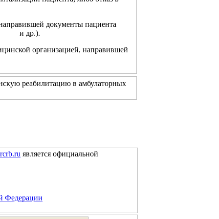
 направившей документы пациента
et и др.).
цинской организацией, направившей
нскую реабилитацию в амбулаторных
rcrb.ru
является официальной
ой Федерации