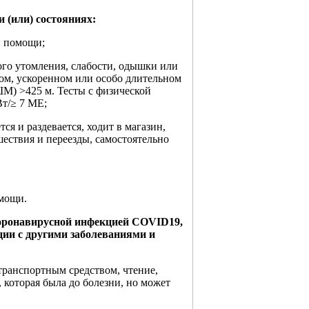
 (или) состояниях:
й помощи;
ого утомления, слабости, одышки или
ном, ускоренном или особо длительном
М) >425 м. Тесты с физической
Вт/≥ 7 МЕ;
ся и раздевается, ходит в магазин,
ествия и переезды, самостоятельно
омощи.
коронавирусной инфекцией COVID19,
ции с другими заболеваниями и
транспортным средством, чтение,
, которая была до болезни, но может