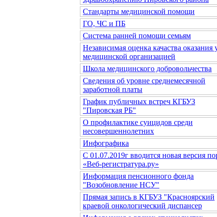
Стандарты медицинской помощи
ГО, ЧС и ПБ
Система ранней помощи семьям
Независимая оценка качаства оказания 
медицинской организацией
Школа медицинского добровольчества
Сведения об уровне среднемесячной
заработной платы
График публичных встреч КГБУЗ
"Пировская РБ"
О профилактике суицидов среди
несовершеннолетних
Инфографика
С 01.07.2019г вводится новая версия по
«Веб-регистратура.ру»
Информация пенсионного фонда
"Возобновление НСУ"
Прямая запись в КГБУЗ "Красноярский
краевой онкологический диспансер