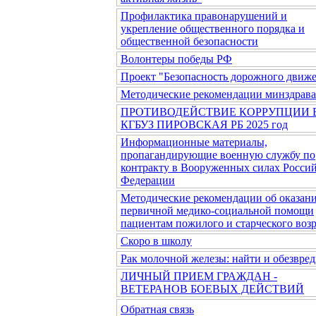
Профилактика правонарушений и
укрепление общественного порядка и
общественной безопасности
Волонтеры победы РФ
Проект "Безопасность дорожного движ
Методические рекомендации минздрав
ПРОТИВОДЕЙСТВИЕ КОРРУПЦИИ 
КГБУЗ ПИРОВСКАЯ РБ 2025 год
Информационные материалы,
пропагандирующие военную службу по
контракту в Вооруженных силах Росси
Федерации
Методические рекомендации об оказан
первичной медико-социальной помощи
пациентам пожилого и старческого возр
Скоро в школу
Рак молочной железы: найти и обезвред
ЛИЧНЫЙ ПРИЕМ ГРАЖДАН -
ВЕТЕРАНОВ БОЕВЫХ ДЕЙСТВИЙ
Обратная связь