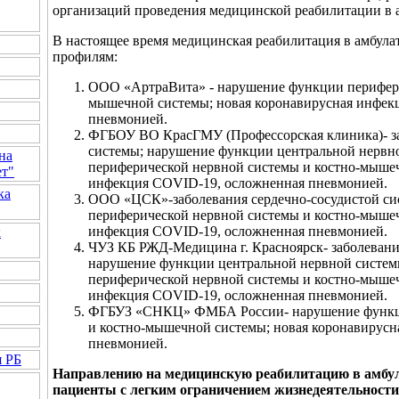
организаций проведения медицинской реабилитации в 
В настоящее время медицинская реабилитация в амбула
профилям:
ООО «АртраВита» - нарушение функции перифери
мышечной системы; новая коронавирусная инфек
пневмонией.
ФГБОУ ВО КрасГМУ (Профессорская клиника)- за
системы; нарушение функции центральной нервн
на
периферической нервной системы и костно-мышеч
ет"
инфекция COVID-19, осложненная пневмонией.
ка
ООО «ЦСК»-заболевания сердечно-сосудистой си
периферической нервной системы и костно-мышеч
инфекция COVID-19, осложненная пневмонией.
к
ЧУЗ КБ РЖД-Медицина г. Красноярск- заболевани
нарушение функции центральной нервной систе
периферической нервной системы и костно-мышеч
инфекция COVID-19, осложненная пневмонией.
ФГБУЗ «СНКЦ» ФМБА России- нарушение функци
и костно-мышечной системы; новая коронавирус
пневмонией.
я РБ
Направлению на медицинскую реабилитацию в амбу
пациенты с легким ограничением жизнедеятельности