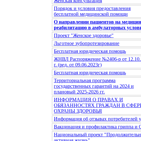
Женская консультация
Порядок и условия предоставления
бесплатной медицинской помощи
О направлении пациентов на медици
реабилитацию в амбулаторных услов
Проект "Женское здоровье"
Льготное зубопротезирование
Бесплатная юридическая помощь
ЖНВЛ Распоряжение №2406-р от 12.10.
г. (ред. от 09.06.2023г)
Бесплатная юридическая помощь
Территориальная программа
государственных гарантий на 2024 и
плановый 2025-2026 гг.
ИНФОРМАЦИЯ О ПРАВАХ И
ОБЯЗАННОСТЯХ ГРАЖДАН В СФЕР
ОХРАНЫ ЗДОРОВЬЯ
Информация об отзывах потребителей 
Вакцинация и профилактика гриппа и
Национальный проект "Продолжительн
активная жизнь"