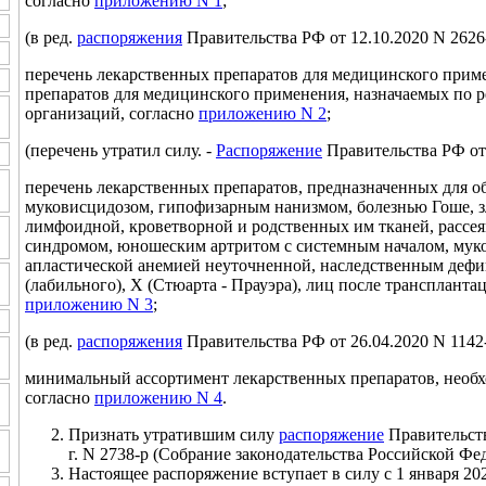
согласно
приложению N 1
;
(в ред.
распоряжения
Правительства РФ от 12.10.2020 N 2626
перечень лекарственных препаратов для медицинского приме
препаратов для медицинского применения, назначаемых по
организаций, согласно
приложению N 2
;
(перечень утратил силу. -
Распоряжение
Правительства РФ от 
перечень лекарственных препаратов, предназначенных для о
муковисцидозом, гипофизарным нанизмом, болезнью Гоше, 
лимфоидной, кроветворной и родственных им тканей, рассе
синдромом, юношеским артритом с системным началом, мукоп
апластической анемией неуточненной, наследственным дефиц
(лабильного), X (Стюарта - Прауэра), лиц после трансплантац
приложению N 3
;
(в ред.
распоряжения
Правительства РФ от 26.04.2020 N 1142
минимальный ассортимент лекарственных препаратов, необ
согласно
приложению N 4
.
Признать утратившим силу
распоряжение
Правительств
г. N 2738-р (Собрание законодательства Российской Феде
Настоящее распоряжение вступает в силу с 1 января 202