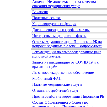
Анкета - Независимая оценка качества
оказания медицинских услуг
Вакансии
Полезные ссылки
Коронавирусная инфекция
Диспансеризация и проф. осмотры
Интересные медицинские факты
Ответы Администрации Пировской РБ на
вопросы заданные в блоке "Вопрос-ответ"
Рекомендации по самообследованию рака
молочной железы
Запись на вакцинацию от COVID 19 и к
врачам на прём
Льготное лекарственное обеспечение
Мобильный ФАП
Платные медицинские услуги
Отзывы потребителей услуг
Противодействие коррупции Пировская РБ
Состав Общественного Совета по
здравоохранению Пировского района