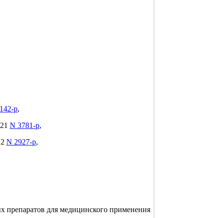
142-р
,
021
N 3781-р
,
22
N 2927-р
,
х препаратов для медицинского применения