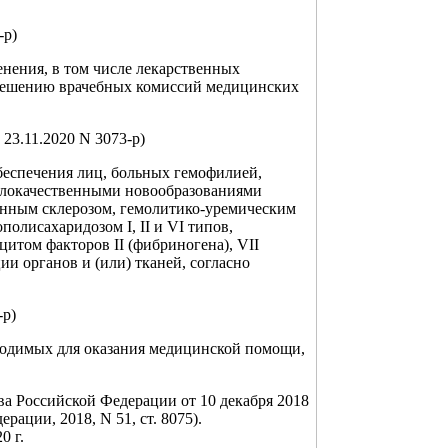
-р)
нения, в том числе лекарственных
 решению врачебных комиссий медицинских
23.11.2020 N 3073-р)
беспечения лиц, больных гемофилией,
злокачественными новообразованиями
янным склерозом, гемолитико-уремическим
олисахаридозом I, II и VI типов,
итом факторов II (фибриногена), VII
ии органов и (или) тканей, согласно
-р)
ходимых для оказания медицинской помощи,
а Российской Федерации от 10 декабря 2018
рации, 2018, N 51, ст. 8075).
0 г.