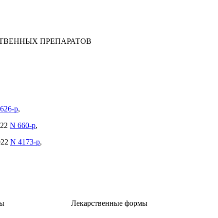
ТВЕННЫХ ПРЕПАРАТОВ
626-р
,
022
N 660-р
,
2022
N 4173-р
,
ты
Лекарственные формы