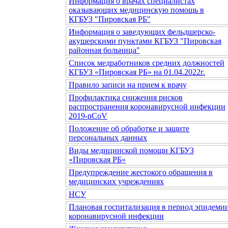
Информация о врачах специалистах
оказывающих медицинскую помощь в
КГБУЗ "Пировская РБ"
Информация о заведующих фельдшерско-
акушерскими пунктами КГБУЗ "Пировская
районная больница"
Список медработников средних должностей
КГБУЗ «Пировская РБ» на 01.04.2022г.
Правило записи на прием к врачу
Профилактика снижения рисков
распространения коронавирусной инфекции
2019-nCoV
Положение об обработке и защите
персональных данных
Виды медицинской помощи КГБУЗ
«Пировская РБ»
Предупреждение жестокого обращения в
медицинских учреждениях
НСУ
Плановая госпитализация в период эпидеми
коронавирусной инфекции