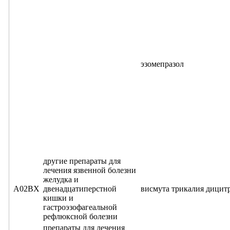
эзомепразол
другие препараты для
лечения язвенной болезни
желудка и
A02BX
двенадцатиперстной
висмута трикалия дицит
кишки и
гастроэзофагеальной
рефлюксной болезни
препараты для лечения