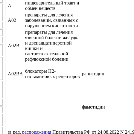
пищеварительный тракт и
A
обмен веществ
препараты для лечения
A02
заболеваний, связанных с
нарушением кислотности
препараты для лечения
язвенной болезни желудка
и двенадцатиперстной
A02B
кишки и
гастроэзофагеальной
рефлюксной болезни
блокаторы H2-
A02BA
ранитидин
гистаминовых рецепторов
фамотидин
(в ред.
распоряжения
Правительства РФ от 24.08.2022 N 2419