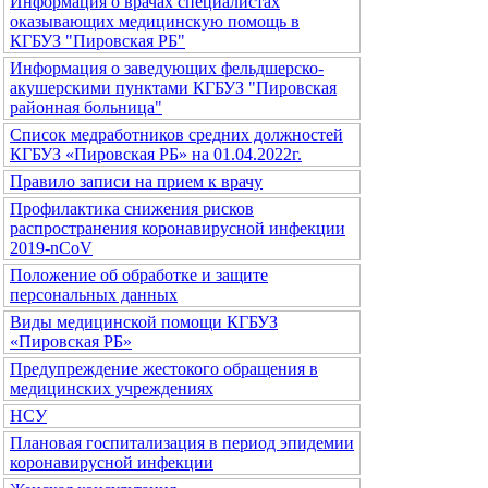
Информация о врачах специалистах
оказывающих медицинскую помощь в
КГБУЗ "Пировская РБ"
Информация о заведующих фельдшерско-
акушерскими пунктами КГБУЗ "Пировская
районная больница"
Список медработников средних должностей
КГБУЗ «Пировская РБ» на 01.04.2022г.
Правило записи на прием к врачу
Профилактика снижения рисков
распространения коронавирусной инфекции
2019-nCoV
Положение об обработке и защите
персональных данных
Виды медицинской помощи КГБУЗ
«Пировская РБ»
Предупреждение жестокого обращения в
медицинских учреждениях
НСУ
Плановая госпитализация в период эпидемии
коронавирусной инфекции