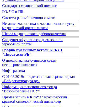
Стандарты медицинской помощи
ГО, ЧС и ПБ
Система ранней помощи семьям
Независимая оценка качаства оказания услуг
медицинской организацией
Школа медицинского добровольчества
Сведения об уровне среднемесячной
заработной платы
График публичных встреч КГБУЗ
"Пировская РБ"
О профилактике суицидов среди
несовершеннолетних
Инфографика
С 01.07.2019г вводится новая версия портала
«Веб-регистратура.ру»
Информация пенсионного фонда
"Возобновление НСУ"
Прямая запись в КГБУЗ "Красноярский
краевой онкологический диспансер