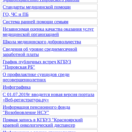
Стандарты медицинской помощи
ГО, ЧС и ПБ
Система ранней помощи семьям
Независимая оценка качаства оказания услуг
медицинской организацией
Школа медицинского добровольчества
Сведения об уровне среднемесячной
заработной платы
График публичных встреч КГБУЗ
"Пировская РБ"
О профилактике суицидов среди
несовершеннолетних
Инфографика
С 01.07.2019г вводится новая версия портала
«Веб-регистратура.ру»
Информация пенсионного фонда
"Возобновление НСУ"
Прямая запись в КГБУЗ "Красноярский
краевой онкологический диспансер