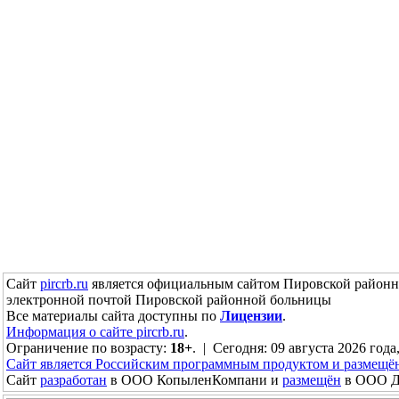
Сайт
pircrb.ru
является официальным сайтом Пировской районн
электронной почтой Пировской районной больницы
Все материалы сайта доступны по
Лицензии
.
Информация о сайте pircrb.ru
.
Ограничение по возрасту:
18+
. | Сегодня: 09 августа 2026 года
Сайт является Российским программным продуктом и размещё
Сайт
разработан
в ООО КопыленКомпани и
размещён
в ООО До