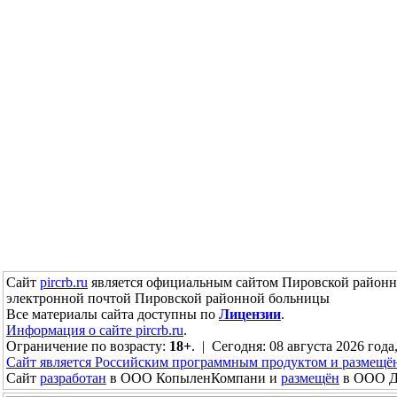
Сайт
pircrb.ru
является официальным сайтом Пировской районн
электронной почтой Пировской районной больницы
Все материалы сайта доступны по
Лицензии
.
Информация о сайте pircrb.ru
.
Ограничение по возрасту:
18+
. | Сегодня: 08 августа 2026 года
Сайт является Российским программным продуктом и размещё
Сайт
разработан
в ООО КопыленКомпани и
размещён
в ООО До