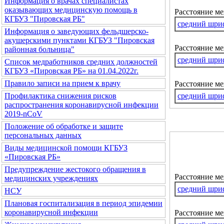
Информация о врачах специалистах
оказывающих медицинскую помощь в
Расстояние м
КГБУЗ "Пировская РБ"
средний шри
Информация о заведующих фельдшерско-
акушерскими пунктами КГБУЗ "Пировская
Расстояние ме
районная больница"
средний шри
Список медработников средних должностей
КГБУЗ «Пировская РБ» на 01.04.2022г.
Правило записи на прием к врачу
Расстояние м
средний шри
Профилактика снижения рисков
распространения коронавирусной инфекции
2019-nCoV
Положение об обработке и защите
персональных данных
Виды медицинской помощи КГБУЗ
«Пировская РБ»
Предупреждение жестокого обращения в
Расстояние м
медицинских учреждениях
средний шри
НСУ
Плановая госпитализация в период эпидемии
коронавирусной инфекции
Расстояние ме