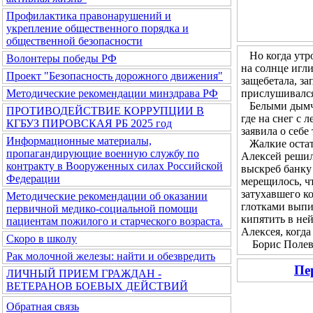
Профилактика правонарушений и
укрепление общественного порядка и
общественной безопасности
Но когда утром
Волонтеры победы РФ
на солнце игл
Проект "Безопасность дорожного движения"
защебетала, за
прислушивался 
Методические рекомендации минздрава РФ
Белыми дымчат
ПРОТИВОДЕЙСТВИЕ КОРРУПЦИИ В
где на снег с 
КГБУЗ ПИРОВСКАЯ РБ 2025 год
заявила о себе
Информационные материалы,
Жалкие остатк
пропагандирующие военную службу по
Алексей решил 
контракту в Вооруженных силах Российской
выскреб банку 
Федерации
мерещилось, чт
затухавшего ко
Методические рекомендации об оказании
глотками выпи
первичной медико-социальной помощи
кипятить в не
пациентам пожилого и старческого возраста.
Алексея, когда
Скоро в школу
Борис Полевой
Рак молочной железы: найти и обезвредить
Пе
ЛИЧНЫЙ ПРИЕМ ГРАЖДАН -
ВЕТЕРАНОВ БОЕВЫХ ДЕЙСТВИЙ
Обратная связь