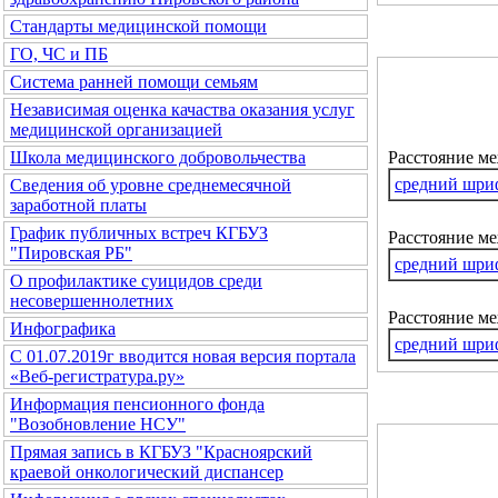
Стандарты медицинской помощи
ГО, ЧС и ПБ
Система ранней помощи семьям
Независимая оценка качаства оказания услуг
медицинской организацией
Расстояние м
Школа медицинского добровольчества
средний шри
Сведения об уровне среднемесячной
заработной платы
График публичных встреч КГБУЗ
Расстояние ме
"Пировская РБ"
средний шри
О профилактике суицидов среди
несовершеннолетних
Расстояние м
Инфографика
средний шри
С 01.07.2019г вводится новая версия портала
«Веб-регистратура.ру»
Информация пенсионного фонда
"Возобновление НСУ"
Прямая запись в КГБУЗ "Красноярский
краевой онкологический диспансер