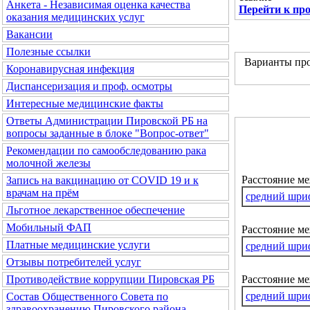
Анкета - Независимая оценка качества
Перейти к пр
оказания медицинских услуг
Вакансии
Полезные ссылки
Варианты про
Коронавирусная инфекция
Диспансеризация и проф. осмотры
Интересные медицинские факты
Ответы Администрации Пировской РБ на
вопросы заданные в блоке "Вопрос-ответ"
Рекомендации по самообследованию рака
молочной железы
Расстояние м
Запись на вакцинацию от COVID 19 и к
врачам на прём
средний шри
Льготное лекарственное обеспечение
Мобильный ФАП
Расстояние ме
Платные медицинские услуги
средний шри
Отзывы потребителей услуг
Расстояние м
Противодействие коррупции Пировская РБ
средний шри
Состав Общественного Совета по
здравоохранению Пировского района