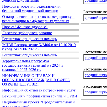
средний шри
Женская консультация
Порядок и условия предоставления
бесплатной медицинской помощи
Расстояние м
О направлении пациентов на медицинскую
средний шри
реабилитацию в амбулаторных условиях
Проект "Женское здоровье"
Льготное зубопротезирование
Бесплатная юридическая помощь
ЖНВЛ Распоряжение №2406-р от 12.10.2019
г. (ред. от 09.06.2023г)
Расстояние м
Бесплатная юридическая помощь
средний шри
Территориальная программа
государственных гарантий на 2024 и
Расстояние ме
плановый 2025-2026 гг.
средний шри
ИНФОРМАЦИЯ О ПРАВАХ И
ОБЯЗАННОСТЯХ ГРАЖДАН В СФЕРЕ
ОХРАНЫ ЗДОРОВЬЯ
Расстояние м
Информация об отзывах потребителей услуг
средний шри
Вакцинация и профилактика гриппа и ОРВИ
Национальный проект "Продолжительная и
активная жизнь"