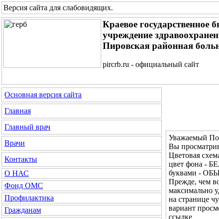
Версия сайта для слабовидящих
.
Краевое государственное 
учреждение здравоохране
Пировская районная боль
pircrb.ru - официальный сайт
Основная версия сайта
Главная
Главный врач
Уважаемый Пос
Врачи
Вы просматрив
Цветовая сх
Контакты
цвет фона - Б
буквами - О
О НАС
Прежде, чем во
Фонд ОМС
максимально у
Профилактика
на странице ч
вариант просм
Гражданам
ссылке